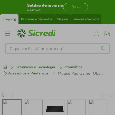
Saldão de inverno
Quero
até 40% off
Shopping
Parcerias e Descontos
Viagens
Imóveis e Veículos
O que você está procurando?
Produtos mais buscados
Eletrônicos e Tecnologia
Informática
tenis
1
º
Mouse Pad Gamer Obsidian G2D Extended 900x420mm Vidro PCYES
Acessórios e Periféricos
cafeteira
2
º
perfume
3
º