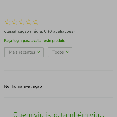
☆
☆
☆
☆
☆
classificação média: 0
(0 avaliações)
Faça login para avaliar este produto
Mais recentes
Todos
Nenhuma avaliação
Quem viu isto, também viu...