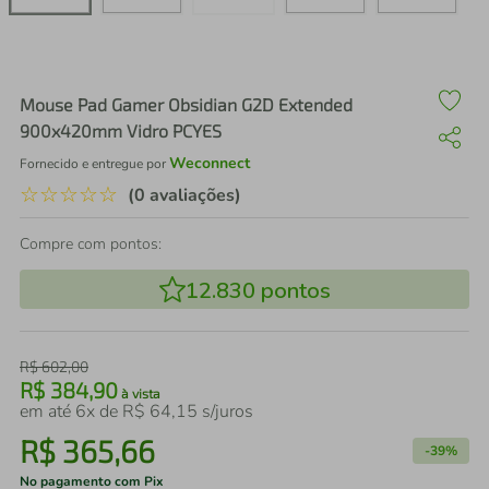
air fryer
4
º
iphone
5
º
Mouse Pad Gamer Obsidian G2D Extended
900x420mm Vidro PCYES
Weconnect
Fornecido e entregue por
☆
☆
☆
☆
☆
(0 avaliações)
Compre com pontos:
12.830
pontos
R$
602
,
00
R$
384
,
90
à vista
em até
6
x de
R$
64
,
15
s/juros
R$
365
,
66
-
39%
No pagamento com Pix