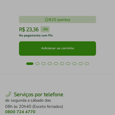
820
pontos
R$
23
,
36
R
-
5%
No pagamento com Pix
No 
Adicionar ao carrinho
Serviços por telefone
de segunda a sábado das
08h às 20h40 (Exceto feriados)
0800 724 4770