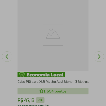
 50
Cab
Me
Cabo P10 para XLR Macho Azul Mono - 3 Metros
1.654
pontos
R$
47
,
13
R
-
5%
No pagamento com Pix
No 