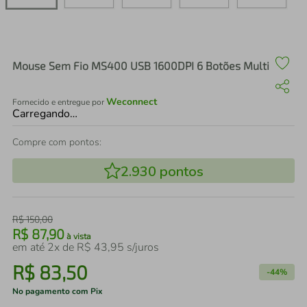
air fryer
4
º
iphone
5
º
Mouse Sem Fio MS400 USB 1600DPI 6 Botões Multi
Weconnect
Fornecido e entregue por
Carregando…
Compre com pontos:
2.930
pontos
R$
150
,
00
R$
87
,
90
à vista
em até
2
x de
R$
43
,
95
s/juros
R$
83
,
50
-
44%
No pagamento com Pix