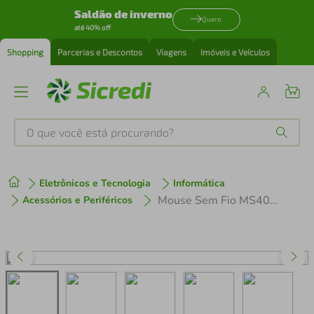
Saldão de inverno
Quero
até 40% off
Shopping
Parcerias e Descontos
Viagens
Imóveis e Veículos
O que você está procurando?
Produtos mais buscados
Eletrônicos e Tecnologia
Informática
tenis
1
º
Mouse Sem Fio MS400 USB 1600DPI 6 Botões Multi
Acessórios e Periféricos
cafeteira
2
º
perfume
3
º