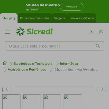
Saldão de inverno
Quero
até 40% off
Shopping
Parcerias e Descontos
Viagens
Imóveis e Veículos
O que você está procurando?
Produtos mais buscados
Eletrônicos e Tecnologia
Informática
tenis
1
º
Mouse Sem Fio Wireless Bateria Recarregável Clique Silencioso E-1400 Preto
Acessórios e Periféricos
cafeteira
2
º
perfume
3
º