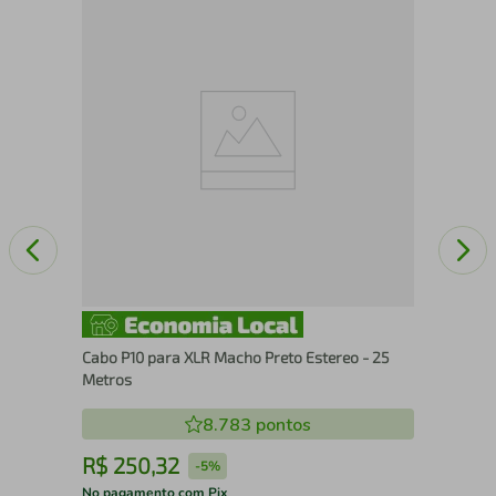
Cab
Me
Cabo P10 para XLR Macho Preto Estereo - 25
Metros
8.783
pontos
R$
250
,
32
R
-
5%
No pagamento com Pix
No 