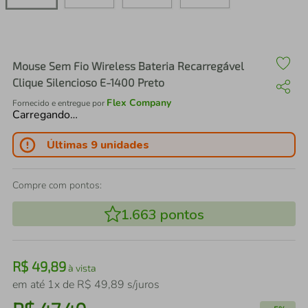
air fryer
4
º
iphone
5
º
Mouse Sem Fio Wireless Bateria Recarregável
Clique Silencioso E-1400 Preto
Flex Company
Fornecido e entregue por
Carregando…
Últimas 9 unidades
Compre com pontos:
1.663
pontos
R$
49
,
89
à vista
em até
1
x de
R$
49
,
89
s/juros