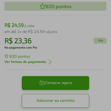
820
pontos
R$
24
,
59
à vista
em até
1
x de
R$
24
,
59
s/juros
R$
23
,
36
-
5%
No pagamento com Pix
820
pontos
Ver formas de pagamento
Comprar agora
Adicionar ao carrinho