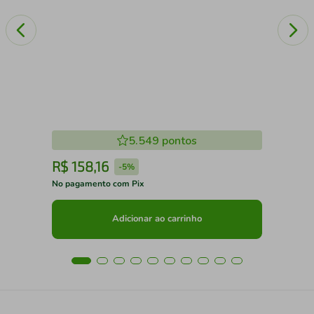
5.549
pontos
R$
158
,
16
R
-
5%
No pagamento com Pix
No 
Adicionar ao carrinho