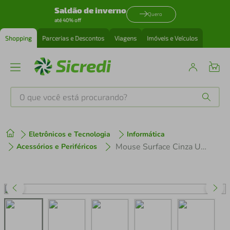
Saldão de inverno
Quero
até 40% off
Shopping
Parcerias e Descontos
Viagens
Imóveis e Veículos
O que você está procurando?
Produtos mais buscados
Eletrônicos e Tecnologia
Informática
tenis
1
º
Mouse Surface Cinza USB 2.0 com Fio 1200 DPI - Maxprint
Acessórios e Periféricos
cafeteira
2
º
perfume
3
º