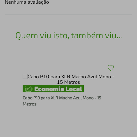
Nenhuma avaliação
Quem viu isto, também viu...
Cab
Cabo P10 para XLR Macho Azul Mono - 15
- 2
Metros