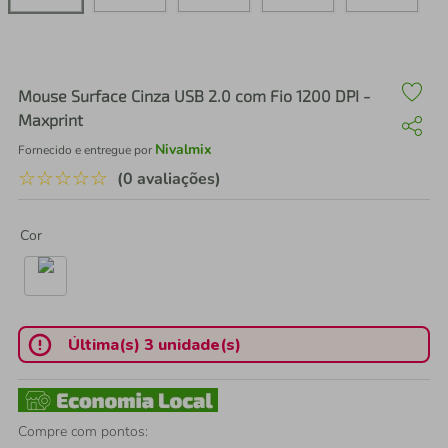
air fryer
4
º
iphone
5
º
Mouse Surface Cinza USB 2.0 com Fio 1200 DPI -
Maxprint
Nivalmix
Fornecido e entregue por
☆
☆
☆
☆
☆
(0 avaliações)
Cor
Última(s) 3 unidade(s)
Compre com pontos: