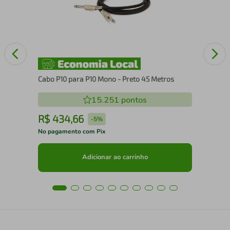
Cabo P10 para P10 Mono - Preto 45 Metros
15.251
pontos
R$
434
,
66
R
-
5%
No pagamento com Pix
No 
Adicionar ao carrinho