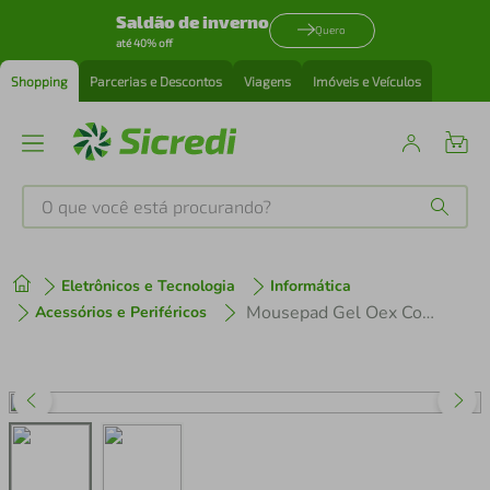
Saldão de inverno
Quero
até 40% off
Shopping
Parcerias e Descontos
Viagens
Imóveis e Veículos
O que você está procurando?
Produtos mais buscados
Eletrônicos e Tecnologia
Informática
tenis
1
º
Mousepad Gel Oex Confort Mp200 - Laranja
Acessórios e Periféricos
cafeteira
2
º
perfume
3
º