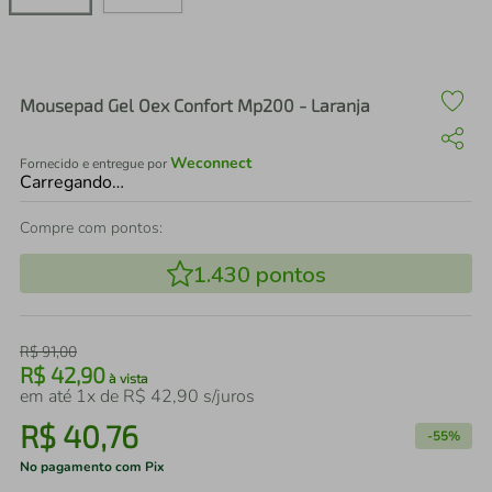
air fryer
4
º
iphone
5
º
Mousepad Gel Oex Confort Mp200 - Laranja
Weconnect
Fornecido e entregue por
Carregando…
Compre com pontos:
1.430
pontos
R$
91
,
00
R$
42
,
90
à vista
em até
1
x de
R$
42
,
90
s/juros
R$
40
,
76
-
55%
No pagamento com Pix