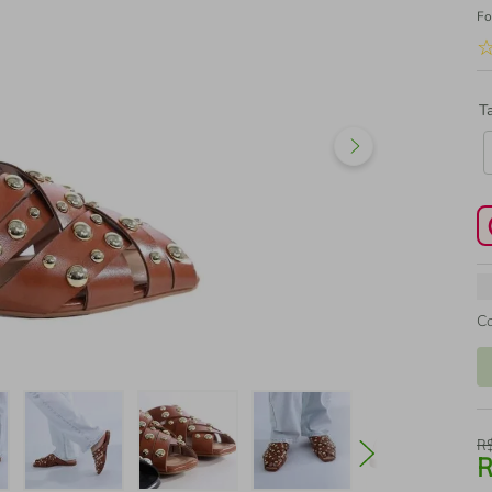
Fo
T
C
R