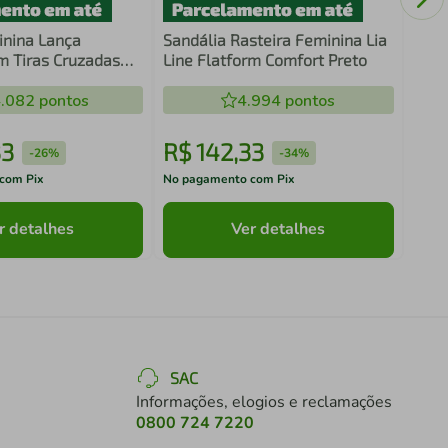
inina Lança
Sandália Rasteira Feminina Lia
 Tiras Cruzadas
Line Flatform Comfort Preto
.082
pontos
4.994
pontos
33
R$
142
,
33
R$
-
26%
-
34%
com Pix
No pagamento com Pix
No pa
r detalhes
Ver detalhes
SAC
Informações, elogios e reclamações
0800 724 7220