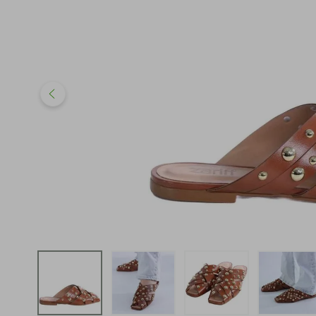
iphone
5
º