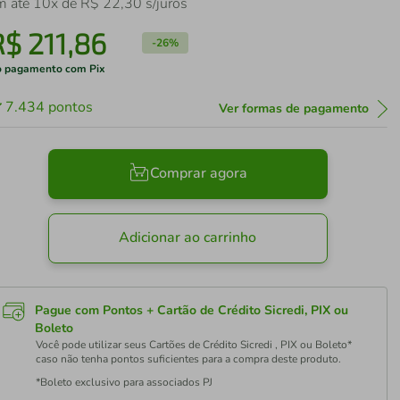
m até
10
x de
R$
22
,
30
s/juros
R$
211
,
86
-
26%
 pagamento com Pix
7.434
pontos
Ver formas de pagamento
Comprar agora
Adicionar ao carrinho
Pague com Pontos + Cartão de Crédito Sicredi, PIX ou
Boleto
Você pode utilizar seus Cartões de Crédito Sicredi , PIX ou Boleto*
caso não tenha pontos suficientes para a compra deste produto.
*Boleto exclusivo para associados PJ