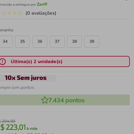
Zariff
rnecido e entregue por
☆
☆
☆
☆
☆
(0 avaliações)
amanho
34
35
36
37
38
39
Última(s) 2 unidade(s)
ompre com pontos:
7.434
pontos
$
284
,
99
R$
223
,
01
à vista