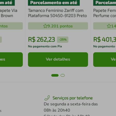
apete Via
Tamanco Feminino Zariff com
Papete Fem
k Brown
Plataforma 50450-91203 Preto
Perfume com
Preto
ntos
9.201
pontos
14
R$
262
,
23
R$
401
,
%
-
25%
No pagamento com Pix
No pagamento 
hes
Ver detalhes
Ve
Serviços por telefone
De segunda a sexta-feira das
08h às 20h40
s