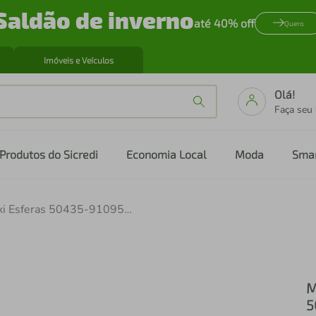
Saldão de inverno
até 40% off
Quero
Imóveis e Veículos
Olá!
Faça seu
Produtos do Sicredi
Economia Local
Moda
Sma
Mule Feminino Zariff com Maxi Esferas 50435-91095 Caramelo
M
5