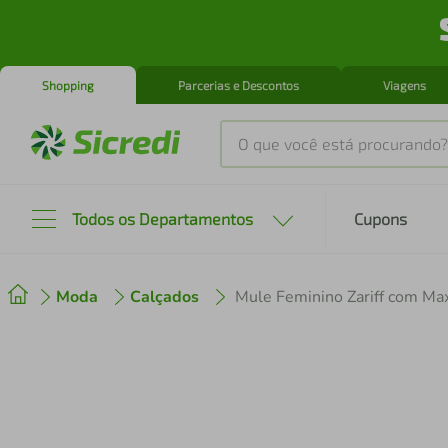
Shopping
Parcerias e Descontos
Viagens
O que você está procurando?
Produtos mais buscados
Todos os Departamentos
Cupons
tenis
1
º
Moda
Calçados
cafeteira
2
º
perfume
3
º
air fryer
4
º