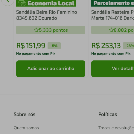
Sandália Beira Rio Feminino
Sandália Rasteira P
8345.602 Dourado
Marte 174-016 Dar
5.333
pontos
8.882
po
R$
151
,
99
R$
253
,
13
-
5%
-
28
No pagamento com Pix
No pagamento com Pix
Adicionar ao carrinho
Ver detal
Sobre nós
Políticas
Quem somos
Trocas e devoluçõe