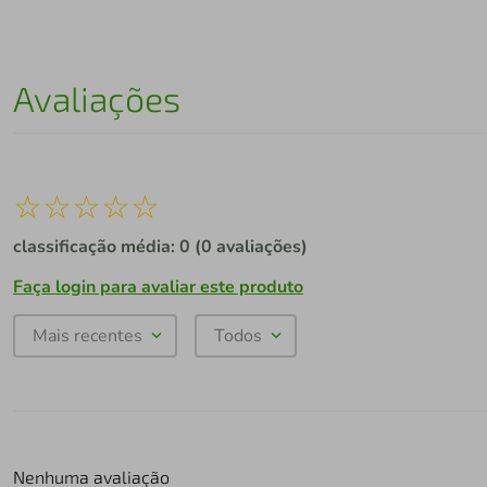
Avaliações
☆
☆
☆
☆
☆
classificação média: 0
(0 avaliações)
Faça login para avaliar este produto
Mais recentes
Todos
Nenhuma avaliação