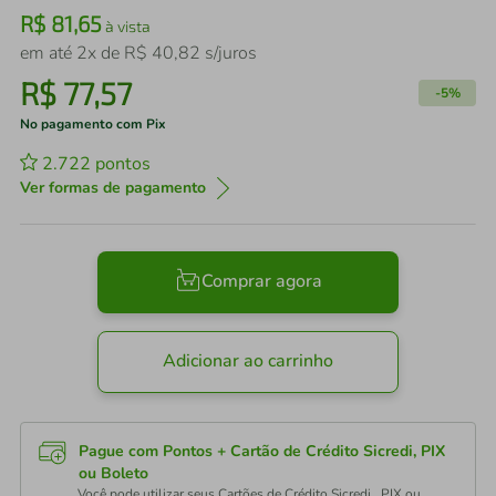
R$
81
,
65
à vista
em até
2
x de
R$
40
,
82
s/juros
R$
77
,
57
-
5%
No pagamento com Pix
2.722
pontos
Ver formas de pagamento
Comprar agora
Adicionar ao carrinho
Pague com Pontos + Cartão de Crédito Sicredi, PIX
ou Boleto
Você pode utilizar seus Cartões de Crédito Sicredi , PIX ou