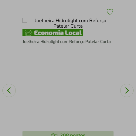
Tor
Joelheira Hidrolight com Reforço Patelar Curta
1.208
pontos