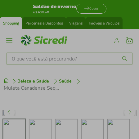
Saldão de inverno
Quero
até 40% off
Shopping
Parcerias e Descontos
Viagens
Imóveis e Veículos
O que você está procurando?
Produtos mais buscados
Beleza e Saúde
Saúde
tenis
1
º
Muleta Canadense Sequencial Fixa Premium 150kg Ponteira 7/8
cafeteira
2
º
perfume
3
º