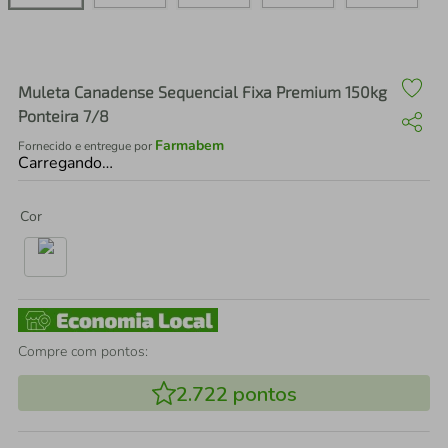
air fryer
4
º
iphone
5
º
Muleta Canadense Sequencial Fixa Premium 150kg
Ponteira 7/8
Farmabem
Fornecido e entregue por
Carregando…
Cor
Compre com pontos:
2.722
pontos