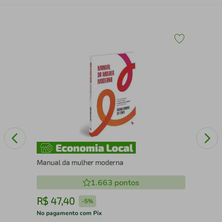
Pas
Manual da mulher moderna
1.663
pontos
R$
47
,
40
R
-
5%
No pagamento com Pix
No 