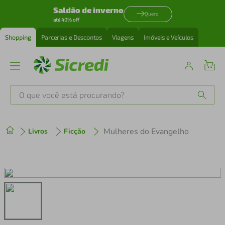
Saldão de inverno
Quero
até 40% off
Shopping
Parcerias e Descontos
Viagens
Imóveis e Veículos
O que você está procurando?
Produtos mais buscados
Mulheres do Evangelho
Livros
Ficção
tenis
1
º
cafeteira
2
º
perfume
3
º