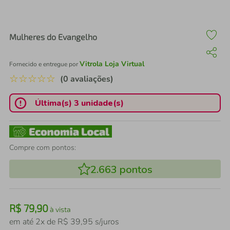
air fryer
4
º
iphone
5
º
Mulheres do Evangelho
Vitrola Loja Virtual
Fornecido e entregue por
☆
☆
☆
☆
☆
(0 avaliações)
Última(s) 3 unidade(s)
Compre com pontos:
2.663
pontos
R$
79
,
90
à vista
em até
2
x de
R$
39
,
95
s/juros