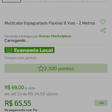
air fryer
4
º
iphone
5
º
Multicabo Espaguetado Flexível 8 Vias - 2 Metros
Aranas Marketplace
Fornecido e entregue por
Carregando…
Compre com pontos:
2.300
pontos
R$
69
,
00
à vista
em até
2
x de
R$
34
,
50
s/juros
R$
65
,
55
-
5%
No pagamento com Pix