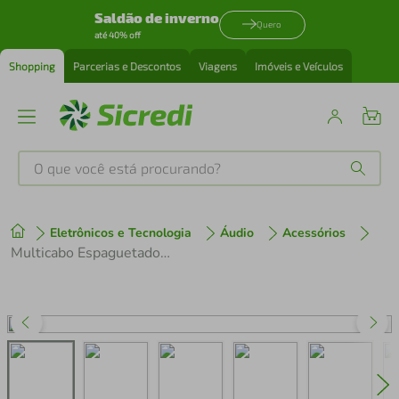
Saldão de inverno
Quero
até 40% off
Shopping
Parcerias e Descontos
Viagens
Imóveis e Veículos
O que você está procurando?
Produtos mais buscados
Eletrônicos e Tecnologia
Áudio
Acessórios
tenis
1
º
Multicabo Espaguetado Flexível 8 Vias - 2 Metros
cafeteira
2
º
perfume
3
º