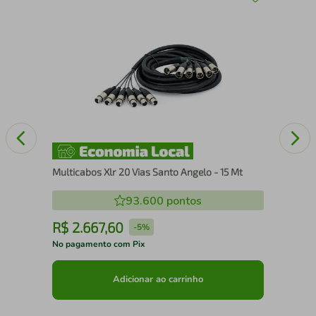
ol -
Mul
Multicabos Xlr 20 Vias Santo Angelo - 15 Mt
93.600
pontos
R$
2
.
667
,
60
R
-
5%
No pagamento com Pix
No 
Adicionar ao carrinho