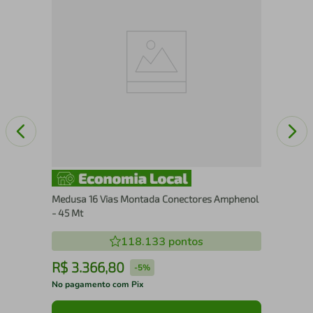
Âng
Medusa 16 Vias Montada Conectores Amphenol
- 45 Mt
118.133
pontos
R$
3
.
366
,
80
R
-
5%
No pagamento com Pix
No 