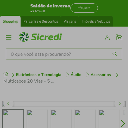
Saldão de inverno
Quero
até 40% off
Shopping
Parcerias e Descontos
Viagens
Imóveis e Veículos
O que você está procurando?
Produtos mais buscados
Eletrônicos e Tecnologia
Áudio
Acessórios
tenis
1
º
Multicabos 20 Vias - 5 Metros
cafeteira
2
º
perfume
3
º