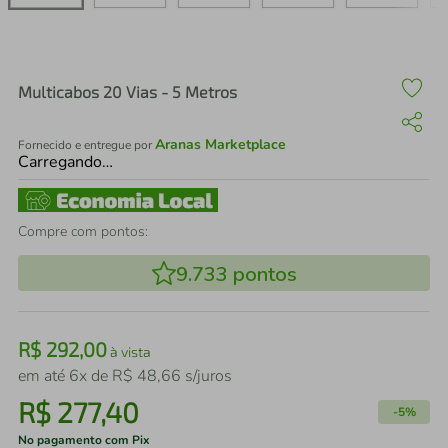
air fryer
4
º
iphone
5
º
Multicabos 20 Vias - 5 Metros
Aranas Marketplace
Fornecido e entregue por
Carregando…
Compre com pontos:
9.733
pontos
R$
292
,
00
à vista
em até
6
x de
R$
48
,
66
s/juros
R$
277
,
40
-
5%
No pagamento com Pix