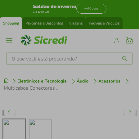
Saldão de inverno
Quero
até 40% off
Shopping
Parcerias e Descontos
Viagens
Imóveis e Veículos
O que você está procurando?
Produtos mais buscados
Eletrônicos e Tecnologia
Áudio
Acessórios
tenis
1
º
Multicabos Conectores XLR 24 Vias Cirilo Cabos - 1 Metro
cafeteira
2
º
perfume
3
º