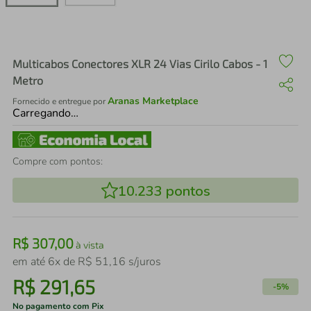
air fryer
4
º
iphone
5
º
Multicabos Conectores XLR 24 Vias Cirilo Cabos - 1
Metro
Aranas Marketplace
Fornecido e entregue por
Carregando…
Compre com pontos:
10.233
pontos
R$
307
,
00
à vista
em até
6
x de
R$
51
,
16
s/juros
R$
291
,
65
-
5%
No pagamento com Pix