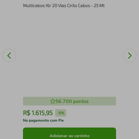
Multicabos Xlr 20 Vias Cirilo Cabos - 25 Mt
56.700
pontos
R$
1
.
615
,
95
R
-
5%
No pagamento com Pix
No 
Adicionar ao carrinho