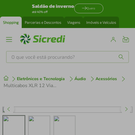
Saldão de inverno
Quero
até 40% off
Shopping
Parcerias e Descontos
Viagens
Imóveis e Veículos
O que você está procurando?
Produtos mais buscados
Eletrônicos e Tecnologia
Áudio
Acessórios
tenis
1
º
Multicabos XLR 12 Vias Cirilo Cabos - 3 Metros
cafeteira
2
º
perfume
3
º