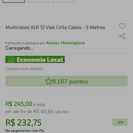
air fryer
4
º
iphone
5
º
Multicabos XLR 12 Vias Cirilo Cabos - 3 Metros
Aranas Marketplace
Fornecido e entregue por
Carregando…
Compre com pontos:
8.167
pontos
R$
245
,
00
à vista
em até
6
x de
R$
40
,
83
s/juros
R$
232
,
75
-
5%
No pagamento com Pix