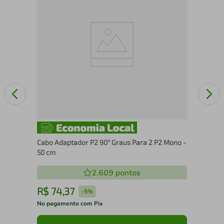
1,5
Cabo Adaptador P2 90° Graus Para 2 P2 Mono -
50 cm
2.609
pontos
R$
74
,
37
R
-
5%
No pagamento com Pix
No 