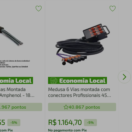
Medu
Comb
ias Montada
Medusa 6 Vias montada com
Amphenol - 18
conectores Profissionais 45
Metros
.967
pontos
40.867
pontos
55
R$
1
.
164
,
70
R$
-
5%
-
5%
com Pix
No pagamento com Pix
No pa