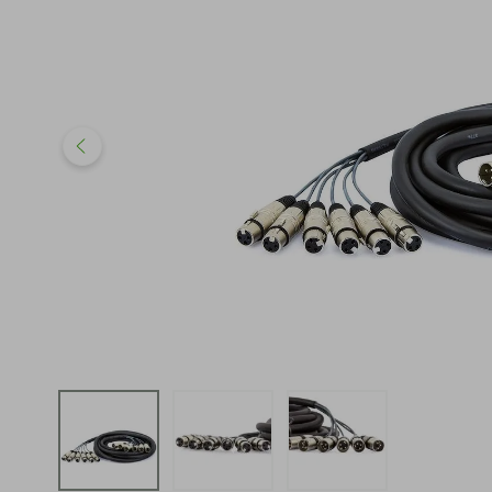
iphone
5
º