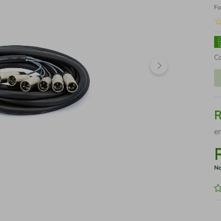
Fo
C
e
No