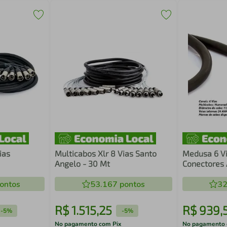
ias
Multicabos Xlr 8 Vias Santo
Medusa 6 V
Angelo - 30 Mt
Conectores 
Metros
ontos
53.167
pontos
32
R$
1
.
515
,
25
R$
939
,
-
5%
-
5%
No pagamento com Pix
No pagamento 