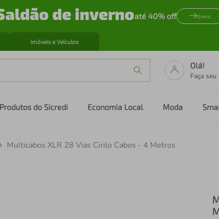
Saldão de inverno
até 40% off
Quero
Imóveis e Veículos
Olá!
Faça seu
Produtos do Sicredi
Economia Local
Moda
Sma
Multicabos XLR 28 Vias Cirilo Cabos - 4 Metros
M
M