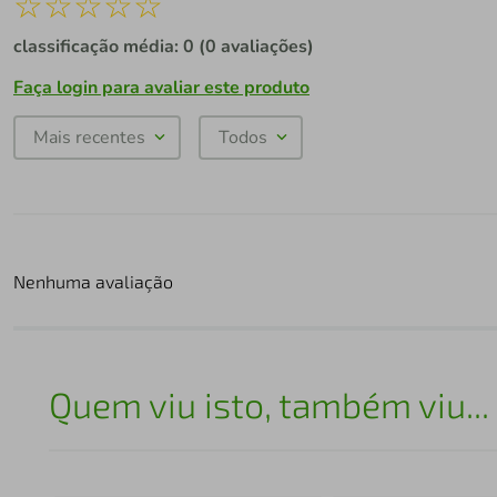
☆
☆
☆
☆
☆
classificação média: 0
(0 avaliações)
Faça login para avaliar este produto
Mais recentes
Todos
Nenhuma avaliação
Quem viu isto, também viu...