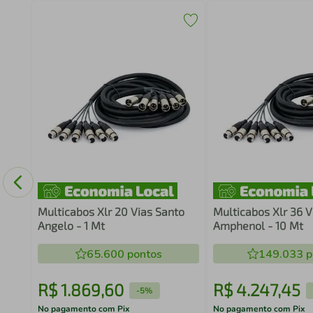
ores
Multicabos Xlr 20 Vias Santo
Multicabos Xlr 36 V
Angelo - 1 Mt
Amphenol - 10 Mt
65.600
pontos
149.033
p
R$
1
.
869
,
60
R$
4
.
247
,
45
-
5%
No pagamento com Pix
No pagamento com Pix