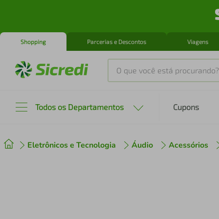
Shopping
Parcerias e Descontos
Viagens
O que você está procurando?
Produtos mais buscados
Todos os Departamentos
Cupons
tenis
1
º
Eletrônicos e Tecnologia
Áudio
Acessórios
cafeteira
2
º
perfume
3
º
air fryer
4
º