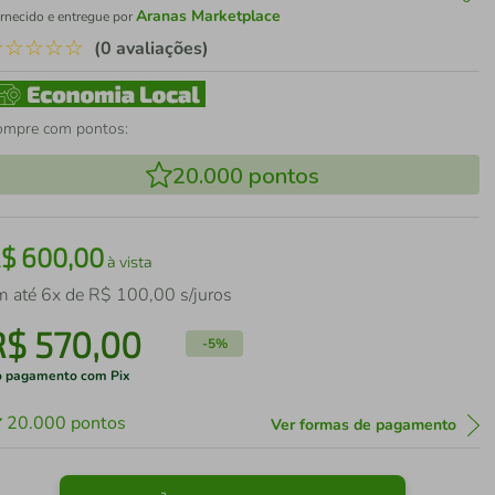
Aranas Marketplace
rnecido e entregue por
☆
☆
☆
☆
☆
(0 avaliações)
ompre com pontos:
20.000
pontos
R$
600
,
00
à vista
m até
6
x de
R$
100
,
00
s/juros
R$
570
,
00
-
5%
 pagamento com Pix
20.000
pontos
Ver formas de pagamento