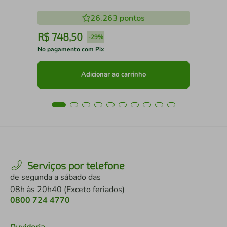
26.263
pontos
R$
748
,
50
R
-
29%
No pagamento com Pix
No 
Adicionar ao carrinho
Serviços por telefone
de segunda a sábado das
08h às 20h40 (Exceto feriados)
0800 724 4770
Ouvidoria