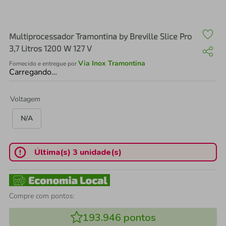
air fryer
4
º
iphone
5
º
Multiprocessador Tramontina by Breville Slice Pro
3,7 Litros 1200 W 127 V
Via Inox Tramontina
Fornecido e entregue por
Carregando…
Voltagem
N/A
Última(s) 3 unidade(s)
Compre com pontos:
193.946
pontos