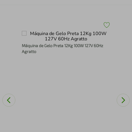
Máquina de Gelo Preta 12Kg 100W 127V 60Hz
s
Sec
Agratto
200