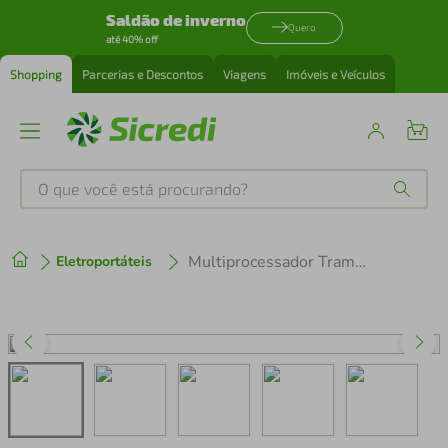
Saldão de inverno
Quero
até 40% off
Shopping
Parcerias e Descontos
Viagens
Imóveis e Veículos
O que você está procurando?
Produtos mais buscados
Multiprocessador Tramontina by Breville Slice Pro 3,7 Litros 1200 W 127 V
Eletroportáteis
tenis
1
º
cafeteira
2
º
perfume
3
º