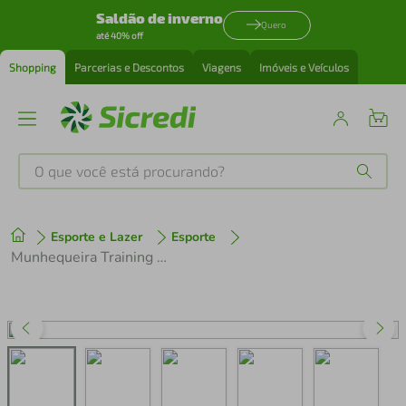
Saldão de inverno
Quero
até 40% off
Shopping
Parcerias e Descontos
Viagens
Imóveis e Veículos
O que você está procurando?
Produtos mais buscados
Esporte e Lazer
Esporte
tenis
1
º
Munhequeira Training Preto Vermelho Gg Flamengo Ajustável Compressão N1 Sport
cafeteira
2
º
perfume
3
º