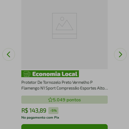
Con
Protetor De Tornozelo Preto Vermelho P
Flamengo N1 Sport Compressão Esportes Alto
Impacto
5.049
pontos
R$
143
,
89
R
-
5%
No pagamento com Pix
No 