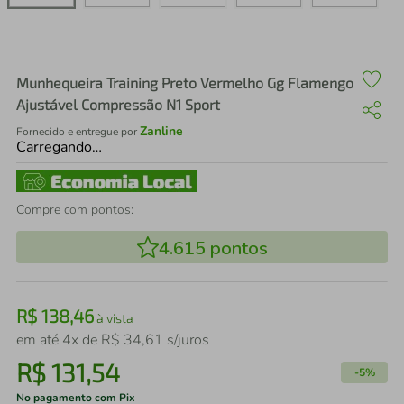
air fryer
4
º
iphone
5
º
Munhequeira Training Preto Vermelho Gg Flamengo
Ajustável Compressão N1 Sport
Zanline
Fornecido e entregue por
Carregando…
Compre com pontos:
4.615
pontos
R$
138
,
46
à vista
em até
4
x de
R$
34
,
61
s/juros
R$
131
,
54
-
5%
No pagamento com Pix