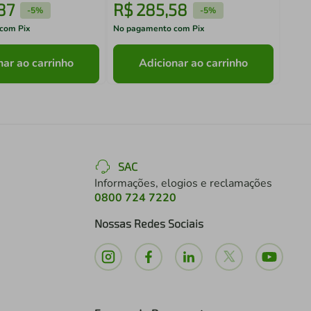
87
R$
285
,
58
R$
-
5%
-
5%
com Pix
No pagamento com Pix
No pa
nar ao carrinho
Adicionar ao carrinho
SAC
Informações, elogios e reclamações
0800 724 7220
Nossas Redes Sociais