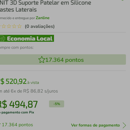
NIT 3D Suporte Patelar em Silicone
astes Laterais
Zanline
rnecido e entregue por
☆
☆
☆
☆
☆
(0 avaliações)
ompre com pontos:
17.364
pontos
R$
520
,
92
à vista
m até
6
x de
R$
86
,
82
s/juros
R$
494
,
87
-
5%
 pagamento com Pix
17.364
pontos
Ver formas de pagamento