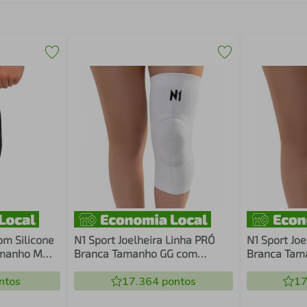
com Silicone
N1 Sport Joelheira Linha PRÓ
N1 Sport Joe
amanho M
Branca Tamanho GG com
Branca Tam
ressão
Compressão Graduada KNIT 3D
Compressão
ação do
ntos
Suporte Patelar em Silicone e
17.364
pontos
Suporte Pat
17
Hastes