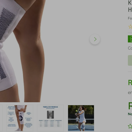
K
H
Fo
C
e
No