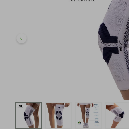
iphone
5
º