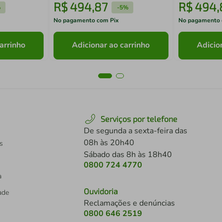
R$
494
,
87
R$
494
,
%
-
5%
No pagamento com Pix
No pagamento 
arrinho
Adicionar ao carrinho
Adicio
Serviços por telefone
De segunda a sexta-feira das
08h às 20h40
s
Sábado das 8h às 18h40
0800 724 4770
a
Ouvidoria
dade
Reclamações e denúncias
0800 646 2519