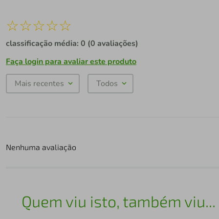
☆
☆
☆
☆
☆
classificação média: 0
(0 avaliações)
Faça login para avaliar este produto
Mais recentes
Todos
Nenhuma avaliação
Quem viu isto, também viu...