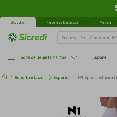
Shopping
Parcerias e Descontos
Viagens
O que você está procurando?
Produtos mais buscados
Todos os Departamentos
Cupons
tenis
1
º
Esporte e Lazer
Esporte
cafeteira
2
º
perfume
3
º
air fryer
4
º