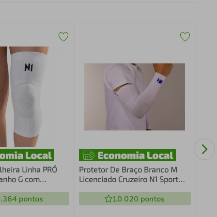
Rega
Femi
lheira Linha PRÓ
Protetor De Braço Branco M
anho G com
Licenciado Cruzeiro N1 Sport
 Graduada KNIT 3D
Alta Proteção Uso Diário
elar em Silicone
.364
pontos
10.020
pontos