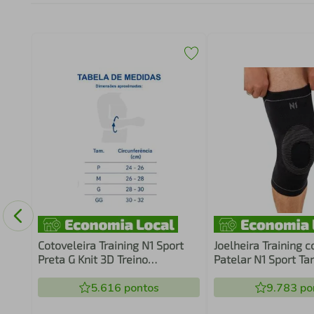
c/ 3
Cotoveleira Training N1 Sport
Joelheira Training 
Preta G Knit 3D Treino
Patelar N1 Sport T
Recuperação Compressão
Preta Knit 3D Comp
Graduada Estabilização
5.616
pontos
Graduada Estabiliz
9.783
po
Cotovelo Alívio Dor
Joelho