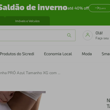
Saldão de inverno
até 40% off
Quero
Imóveis e Veículos
Olá!
Faça seu
Produtos do Sicredi
Economia Local
Moda
Sma
N1 Sport Joelheira Linha PRÓ Azul Tamanho XG com Compressão Graduada KNIT 3D Suporte Patelar em Silicone Hastes Laterais
N
T