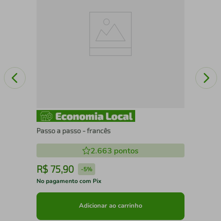
Passo a passo - francês
2.663
pontos
R$
75
,
90
R
-
5%
No pagamento com Pix
No 
Adicionar ao carrinho