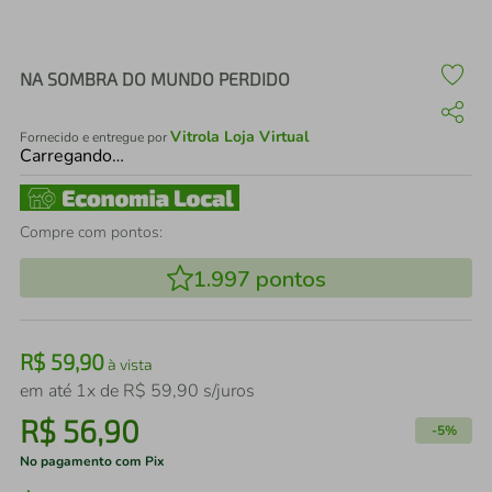
air fryer
4
º
iphone
5
º
NA SOMBRA DO MUNDO PERDIDO
Vitrola Loja Virtual
Fornecido e entregue por
Carregando…
Compre com pontos:
1.997
pontos
R$
59
,
90
à vista
em até
1
x de
R$
59
,
90
s/juros
R$
56
,
90
-
5%
No pagamento com Pix