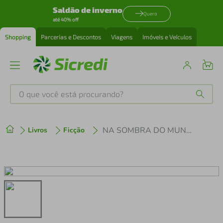
Saldão de inverno
Quero
até 40% off
Shopping
Parcerias e Descontos
Viagens
Imóveis e Veículos
O que você está procurando?
Produtos mais buscados
NA SOMBRA DO MUNDO PERDIDO
Livros
Ficção
tenis
1
º
cafeteira
2
º
perfume
3
º