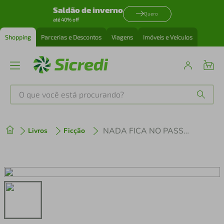
Saldão de inverno
Quero
até 40% off
Shopping
Parcerias e Descontos
Viagens
Imóveis e Veículos
O que você está procurando?
Produtos mais buscados
NADA FICA NO PASSADO
Livros
Ficção
tenis
1
º
cafeteira
2
º
perfume
3
º