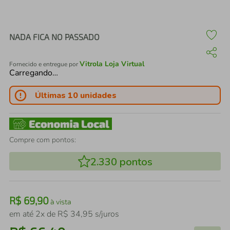
air fryer
4
º
iphone
5
º
NADA FICA NO PASSADO
Vitrola Loja Virtual
Fornecido e entregue por
Carregando…
Últimas 10 unidades
Compre com pontos:
2.330
pontos
R$
69
,
90
à vista
em até
2
x de
R$
34
,
95
s/juros