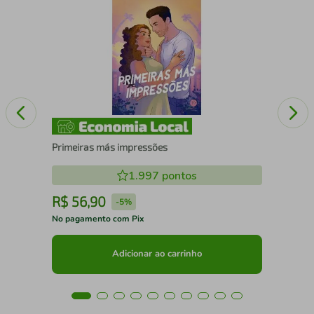
Ret
Primeiras más impressões
1.997
pontos
R$
56
,
90
R
-
5%
No pagamento com Pix
No 
Adicionar ao carrinho