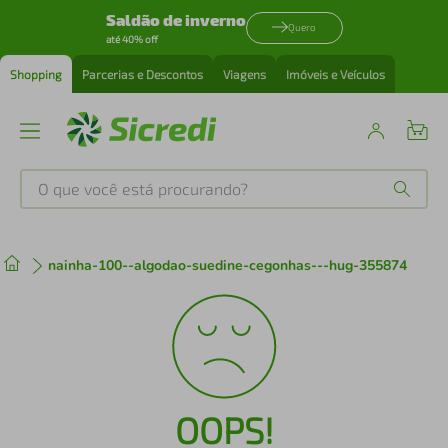
Saldão de inverno
Quero
até 40% off
Shopping
Parcerias e Descontos
Viagens
Imóveis e Veículos
O que você está procurando?
Produtos mais buscados
nainha-100--algodao-suedine-cegonhas---hug-355874
tenis
1
º
cafeteira
2
º
perfume
3
º
OOPS!