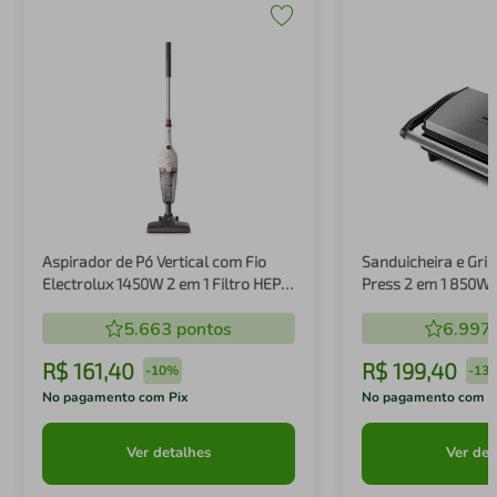
Aspirador de Pó Vertical com Fio
Sanduicheira e Gril
Electrolux 1450W 2 em 1 Filtro HEPA
Press 2 em 1 850W
Branco (STK14B)
5.663
pontos
6.997
R$
161
,
40
R$
199
,
40
-
10%
-
13
No pagamento com Pix
No pagamento com P
Ver detalhes
Ver det