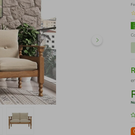
Fo
C
e
No