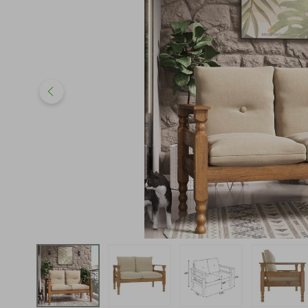
iphone
5
º