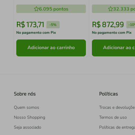
Multimóveis CR70
6.095
pontos
32.333
po
R$
173
,
71
R$
872
,
99
-
5%
-
10
No pagamento com Pix
No pagamento com Pix
Adicionar ao carrinho
Adicionar ao c
Sobre nós
Políticas
Quem somos
Trocas e devoluçõe
Nosso Shopping
Termos de uso
Seja associado
Políticas de entreg