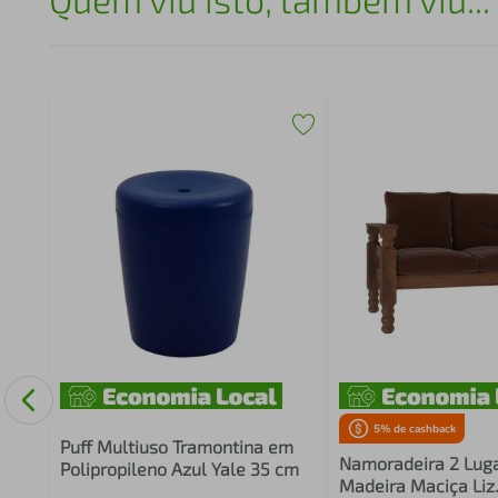
em
gura
5
% de cashback
Puff Multiuso Tramontina em
Namoradeira 2 Lug
Polipropileno Azul Yale 35 cm
Madeira Maciça Liz