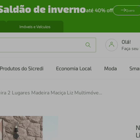
Saldão de inverno
até 40% off
Quero
Imóveis e Veículos
Olá!
Faça seu
Produtos do Sicredi
Economia Local
Moda
Sma
Namoradeira 2 Lugares Madeira Maciça Liz Multimóveis CR7002.T62 Imbuia/Bege
N
L