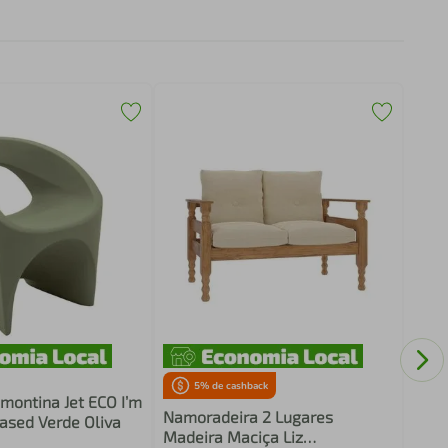
Sofá
Liz 
Imbu
5
% de cashback
amontina Jet ECO I’m
Namoradeira 2 Lugares
ased Verde Oliva
Madeira Maciça Liz