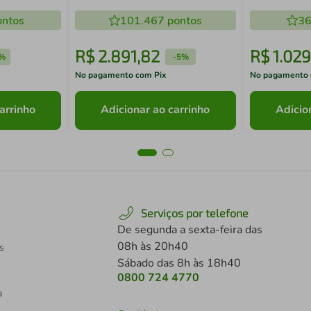
02 Marrom
ntos
101.467
pontos
36
R$
2
.
891
,
82
R$
1
.
029
%
-
5%
No pagamento com Pix
No pagamento 
arrinho
Adicionar ao carrinho
Adicio
Serviços por telefone
De segunda a sexta-feira das
08h às 20h40
s
Sábado das 8h às 18h40
0800 724 4770
a