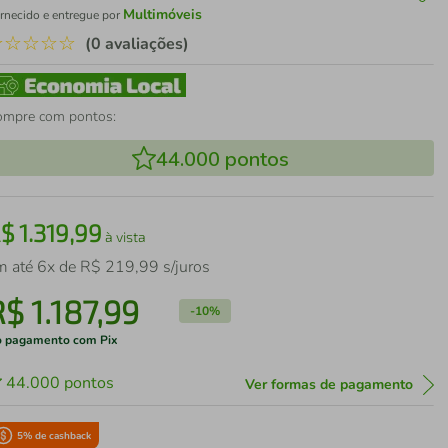
Multimóveis
rnecido e entregue por
☆
☆
☆
☆
☆
(0 avaliações)
ompre com pontos:
44.000
pontos
R$
1
.
319
,
99
à vista
m até
6
x de
R$
219
,
99
s/juros
R$
1
.
187
,
99
-
10%
 pagamento com Pix
44.000
pontos
Ver formas de pagamento
5
% de cashback