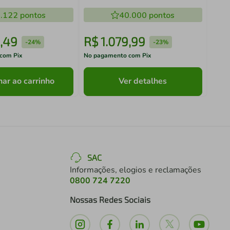
Multimóveis VCR7002
.122
pontos
40.000
pontos
,
49
R$
1
.
079
,
99
R$
-
24%
-
23%
com Pix
No pagamento com Pix
No pa
nar ao carrinho
Ver detalhes
SAC
Informações, elogios e reclamações
0800 724 7220
Nossas Redes Sociais