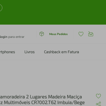
Meus Pedidos
login
para entrar
rtphones
Livros
Cashback em Fatura
amoradeira 2 Lugares Madeira Maciça
iz Multimóveis CR7002.T62 Imbuia/Bege