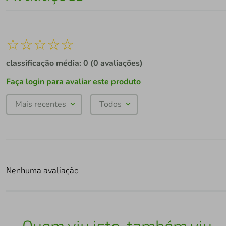
☆
☆
☆
☆
☆
classificação média: 0
(0 avaliações)
Faça login para avaliar este produto
Mais recentes
Todos
Nenhuma avaliação
Quem viu isto, também viu...