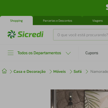
Shopping
Parcerias e Descontos
Viagens
O que você está procurando?
Produtos mais buscados
Todos os Departamentos
Cupons
tenis
1
º
Casa e Decoração
Móveis
Sofá
cafeteira
2
º
perfume
3
º
air fryer
4
º