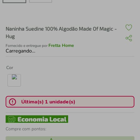
air fryer
4
º
iphone
5
º
Naninha Suedine 100% Algodão Made Of Magic -
Hug
Fretta Home
Fornecido e entregue por
Carregando…
Cor
Última(s) 1 unidade(s)
Compre com pontos: