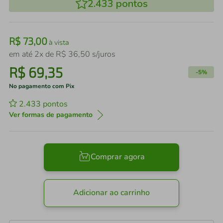
2.433
pontos
R$
73
,
00
à vista
em até
2
x de
R$
36
,
50
s/juros
R$
69
,
35
-
5%
No pagamento com Pix
2.433
pontos
Ver formas de pagamento
Comprar agora
Adicionar ao carrinho