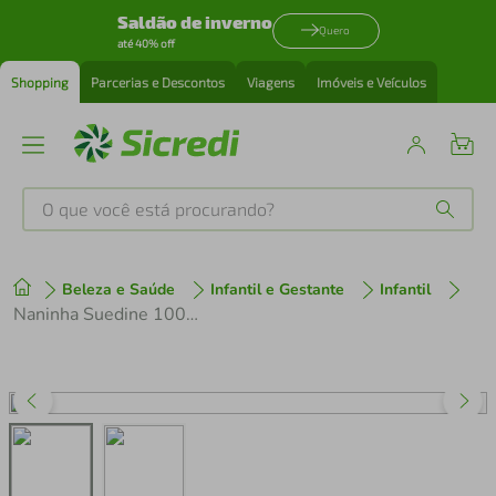
Saldão de inverno
Quero
até 40% off
Shopping
Parcerias e Descontos
Viagens
Imóveis e Veículos
O que você está procurando?
Produtos mais buscados
Beleza e Saúde
Infantil e Gestante
Infantil
tenis
1
º
Naninha Suedine 100% Algodão Made Of Magic - Hug
cafeteira
2
º
perfume
3
º