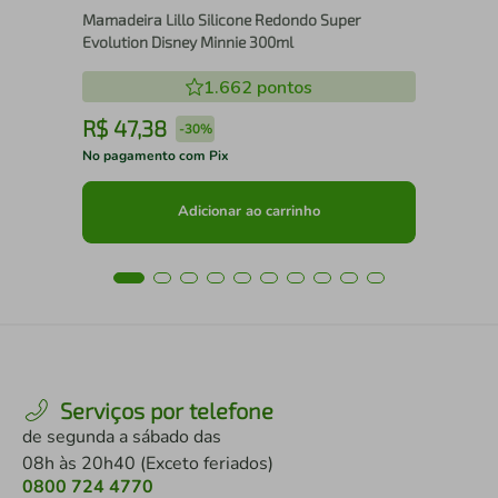
Mamadeira Lillo Silicone Redondo Super
Evolution Disney Minnie 300ml
1.662
pontos
R$
47
,
38
R
-
30%
No pagamento com Pix
No 
Adicionar ao carrinho
Serviços por telefone
de segunda a sábado das
08h às 20h40 (Exceto feriados)
0800 724 4770