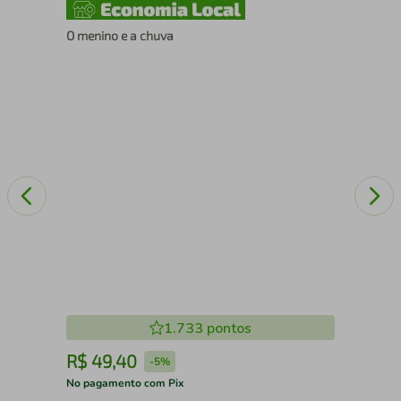
O menino e a chuva
O c
com
1.733
pontos
R$
49
,
40
R
-
5%
No pagamento com Pix
No 