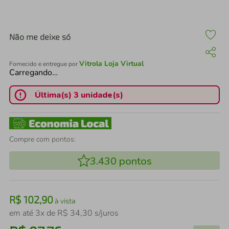
air fryer
4
º
iphone
5
º
Não me deixe só
Vitrola Loja Virtual
Fornecido e entregue por
Carregando…
Última(s) 3 unidade(s)
Compre com pontos:
3.430
pontos
R$
102
,
90
à vista
em até
3
x de
R$
34
,
30
s/juros