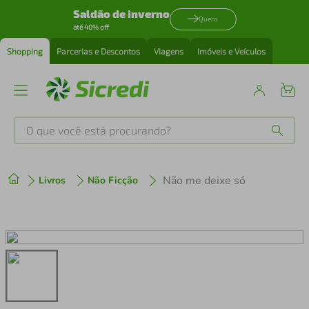
Saldão de inverno
Quero
até 40% off
Shopping
Parcerias e Descontos
Viagens
Imóveis e Veículos
O que você está procurando?
Produtos mais buscados
Não me deixe só
Livros
Não Ficção
tenis
1
º
cafeteira
2
º
perfume
3
º