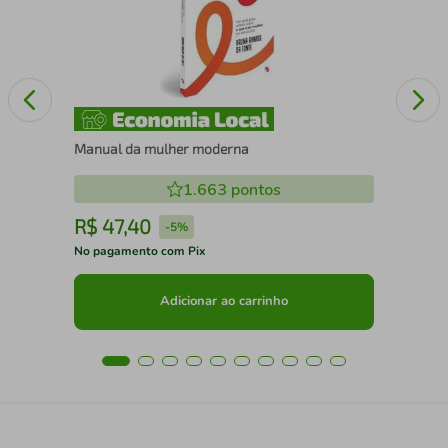
Manual da mulher moderna
1.663
pontos
R$
47
,
40
R
-
5%
No pagamento com Pix
No 
Adicionar ao carrinho