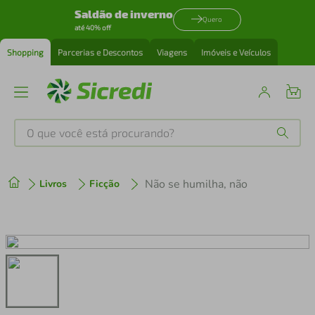
Saldão de inverno
Quero
até 40% off
Shopping
Parcerias e Descontos
Viagens
Imóveis e Veículos
O que você está procurando?
Produtos mais buscados
Não se humilha, não
Livros
Ficção
tenis
1
º
cafeteira
2
º
perfume
3
º