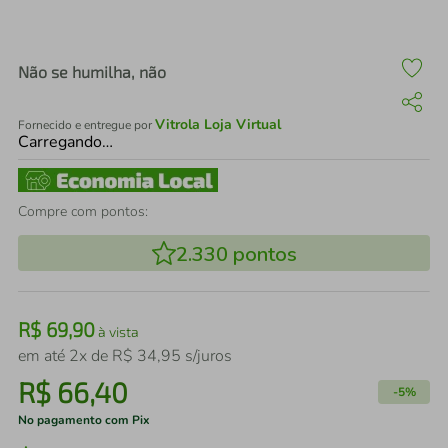
air fryer
4
º
iphone
5
º
Não se humilha, não
Vitrola Loja Virtual
Fornecido e entregue por
Carregando…
Compre com pontos:
2.330
pontos
R$
69
,
90
à vista
em até
2
x de
R$
34
,
95
s/juros
R$
66
,
40
-
5%
No pagamento com Pix