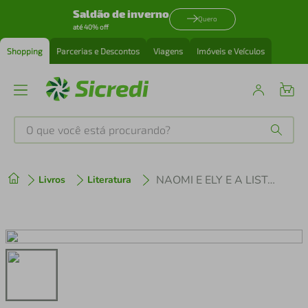
Saldão de inverno
Quero
até 40% off
Shopping
Parcerias e Descontos
Viagens
Imóveis e Veículos
O que você está procurando?
Produtos mais buscados
NAOMI E ELY E A LISTA DO NÃO BEIJO
Livros
Literatura
tenis
1
º
cafeteira
2
º
perfume
3
º