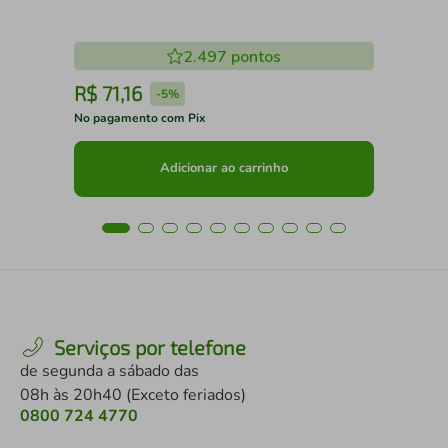
2.497
pontos
R$
71
,
16
R
-
5%
No pagamento com Pix
No 
Adicionar ao carrinho
Serviços por telefone
de segunda a sábado das
08h às 20h40 (Exceto feriados)
0800 724 4770