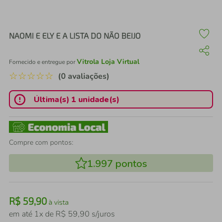
air fryer
4
º
iphone
5
º
NAOMI E ELY E A LISTA DO NÃO BEIJO
Vitrola Loja Virtual
Fornecido e entregue por
☆
☆
☆
☆
☆
(0 avaliações)
Última(s) 1 unidade(s)
Compre com pontos:
1.997
pontos
R$
59
,
90
à vista
em até
1
x de
R$
59
,
90
s/juros