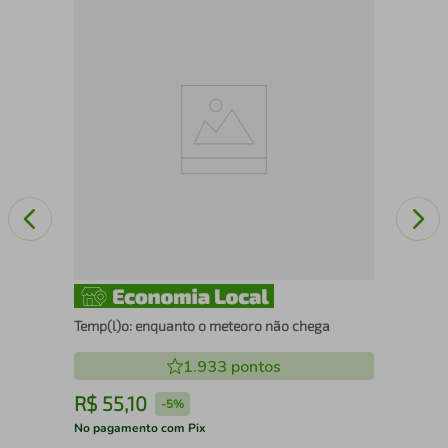
A d
Temp(l)o: enquanto o meteoro não chega
1.933
pontos
R$
55
,
10
R
-
5%
No pagamento com Pix
No 