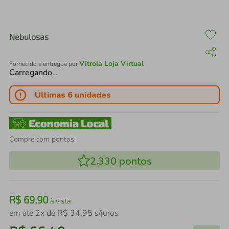
air fryer
4
º
iphone
5
º
Nebulosas
Vitrola Loja Virtual
Fornecido e entregue por
Carregando…
Últimas 6 unidades
Compre com pontos:
2.330
pontos
R$
69
,
90
à vista
em até
2
x de
R$
34
,
95
s/juros