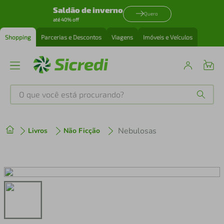
Saldão de inverno
Quero
até 40% off
Shopping
Parcerias e Descontos
Viagens
Imóveis e Veículos
O que você está procurando?
Produtos mais buscados
Nebulosas
Livros
Não Ficção
tenis
1
º
cafeteira
2
º
perfume
3
º