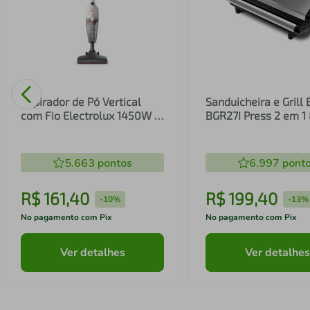
Aspirador de Pó Vertical
Sanduicheira e Grill 
com Fio Electrolux 1450W 2
BGR27I Press 2 em 
em 1 Filtro HEPA Branco
(STK14B)
5.663
pontos
6.997
pont
R$
161
,
40
R$
199
,
40
-
10%
-
13%
No pagamento com Pix
No pagamento com Pix
Ver detalhes
Ver detalhes