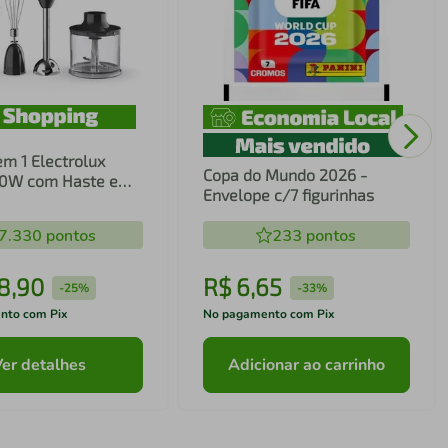
em 1 Electrolux
Copa do Mundo 2026 -
00W com Haste em
Envelope c/7 figurinhas
ecnologia TruFlow
7.330
pontos
233
pontos
8
,
90
R$
6
,
65
-
25%
-
33%
nto com Pix
No pagamento com Pix
Ver detalhes
Adicionar ao carrinho