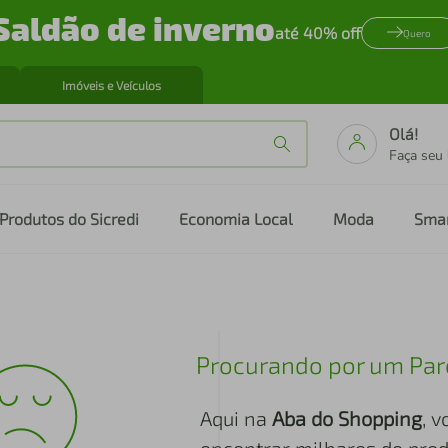
Saldão de inverno
até 40% off
Quero
Imóveis e Veículos
Olá!
Faça seu
Produtos do Sicredi
Economia Local
Moda
Sma
Procurando por um Par
Aqui na
Aba do Shopping
, 