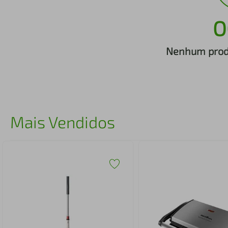
iphone
5
º
O
Nenhum produ
Mais Vendidos