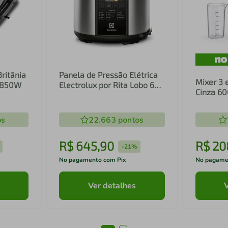
Britânia
Panela de Pressão Elétrica
Mixer 3 
1 850W
Electrolux por Rita Lobo 6L
Cinza 6
Preta Experience Digital
Inox e T
(PCC20)
(EIB20)
os
22.663
pontos
R$
645
,
90
R$
20
-
21%
No pagamento com Pix
No pagame
Ver detalhes