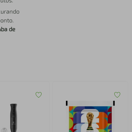
utos.
curando
onto.
Aba de