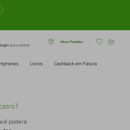
Meus Pedidos
login
para entrar
rtphones
Livros
Cashback em Fatura
ceiro?
você poderá