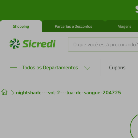
Shopping
Parcerias e Descontos
Viagens
O que você está procurando?
Produtos mais buscados
Todos os Departamentos
Cupons
tenis
1
º
nightshade---vol-2---lua-de-sangue-204725
cafeteira
2
º
perfume
3
º
air fryer
4
º