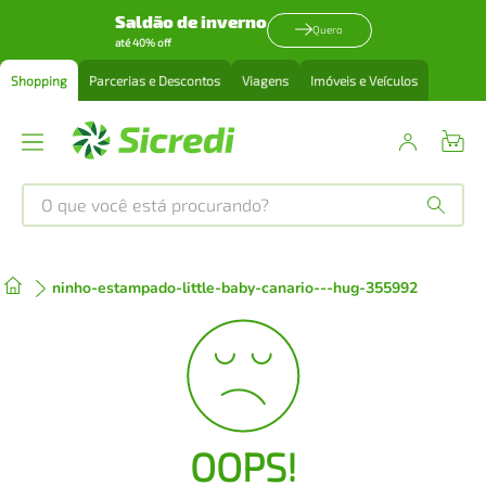
Saldão de inverno
Quero
até 40% off
Shopping
Parcerias e Descontos
Viagens
Imóveis e Veículos
O que você está procurando?
Produtos mais buscados
ninho-estampado-little-baby-canario---hug-355992
tenis
1
º
cafeteira
2
º
perfume
3
º
OOPS!