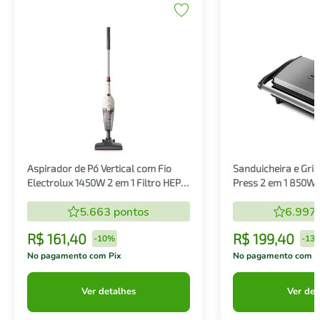
Aspirador de Pó Vertical com Fio
Sanduicheira e Gril
Electrolux 1450W 2 em 1 Filtro HEPA
Press 2 em 1 850W
Branco (STK14B)
5.663
pontos
6.997
R$
161
,
40
R$
199
,
40
-
10%
-
13
No pagamento com Pix
No pagamento com P
Ver detalhes
Ver det