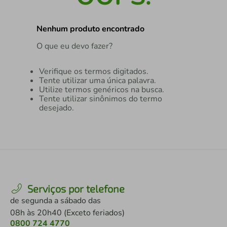
air fryer
4
º
Nenhum produto encontrado
iphone
5
º
O que eu devo fazer?
Verifique os termos digitados.
Tente utilizar uma única palavra.
Utilize termos genéricos na busca.
Tente utilizar sinônimos do termo
desejado.
Serviços por telefone
de segunda a sábado das
08h às 20h40 (Exceto feriados)
0800 724 4770