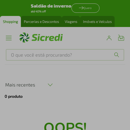
Saldão de inverno
Quero
até 40% off
Shopping
Parcerias e Descontos
Viagens
Imóveis e Veículos
O que você está procurando?
Produtos mais buscados
tenis
1
º
Mais recentes
0
produto
cafeteira
2
º
perfume
3
º
OOPS!