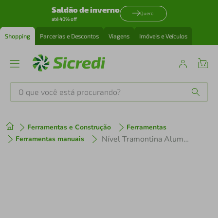
Saldão de inverno
Quero
até 40% off
Shopping
Parcerias e Descontos
Viagens
Imóveis e Veículos
O que você está procurando?
Produtos mais buscados
Ferramentas e Construção
Ferramentas
tenis
1
º
Nível Tramontina Alumínio Master com Três Ampolas 18"
Ferramentas manuais
cafeteira
2
º
perfume
3
º