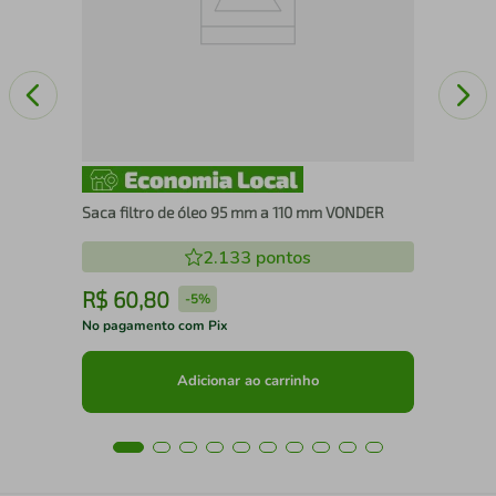
Saca filtro de óleo 95 mm a 110 mm VONDER
2.133
pontos
R$
60
,
80
R
-
5%
No pagamento com Pix
No 
Adicionar ao carrinho