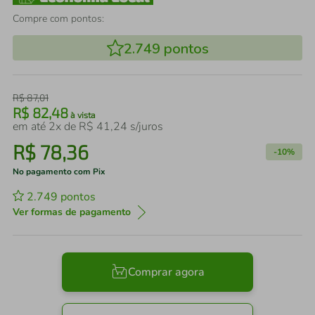
Compre com pontos:
2.749
pontos
R$
87
,
01
R$
82
,
48
à vista
em até
2
x de
R$
41
,
24
s/juros
R$
78
,
36
-
10%
No pagamento com Pix
2.749
pontos
Ver formas de pagamento
Comprar agora