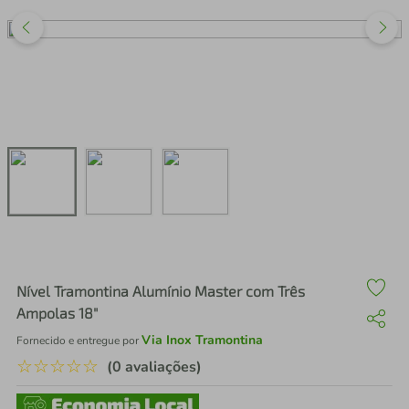
air fryer
4
º
iphone
5
º
Nível Tramontina Alumínio Master com Três
Ampolas 18"
Via Inox Tramontina
Fornecido e entregue por
☆
☆
☆
☆
☆
(0 avaliações)