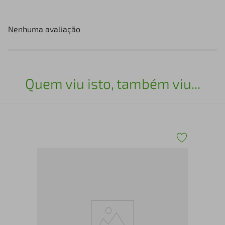
Nenhuma avaliação
Quem viu isto, também viu...
o
Ch 