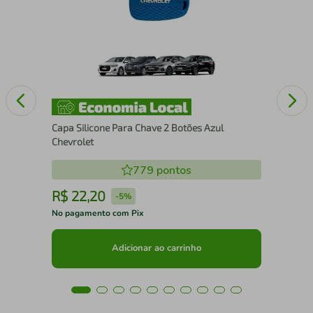
 K
Ven
Capa Silicone Para Chave 2 Botões Azul
Chevrolet
779
pontos
R$
22
,
20
R
-
5%
No pagamento com Pix
No 
Adicionar ao carrinho