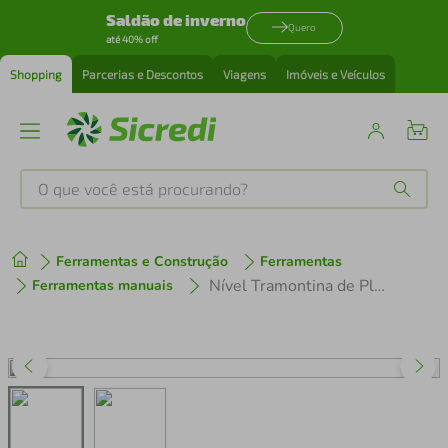
Saldão de inverno
Quero
até 40% off
Shopping
Parcerias e Descontos
Viagens
Imóveis e Veículos
O que você está procurando?
Produtos mais buscados
Ferramentas e Construção
Ferramentas
tenis
1
º
Nível Tramontina de Plástico com Ampola Removível Para 3 Posições 230mm
Ferramentas manuais
cafeteira
2
º
perfume
3
º