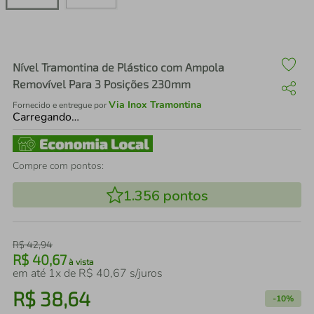
air fryer
4
º
iphone
5
º
Nível Tramontina de Plástico com Ampola
Removível Para 3 Posições 230mm
Via Inox Tramontina
Fornecido e entregue por
Carregando…
Compre com pontos:
1.356
pontos
R$
42
,
94
R$
40
,
67
à vista
em até
1
x de
R$
40
,
67
s/juros
R$
38
,
64
-
10%