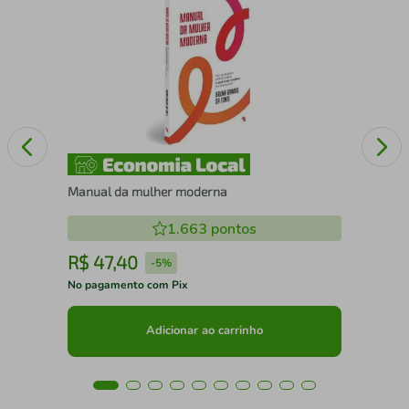
A O
CA
Manual da mulher moderna
1.663
pontos
R$
47
,
40
R
-
5%
No pagamento com Pix
No 
Adicionar ao carrinho