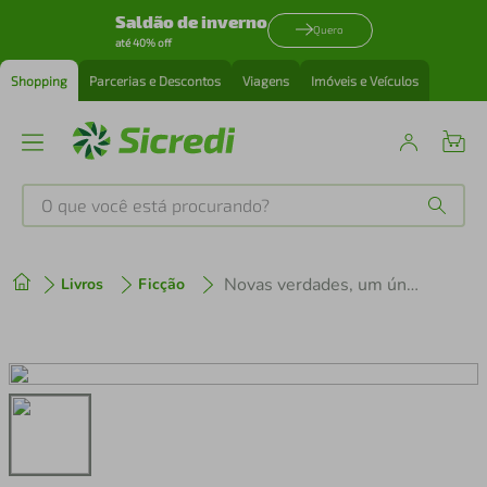
Saldão de inverno
Quero
até 40% off
Shopping
Parcerias e Descontos
Viagens
Imóveis e Veículos
O que você está procurando?
Produtos mais buscados
Novas verdades, um único amor
Livros
Ficção
tenis
1
º
cafeteira
2
º
perfume
3
º