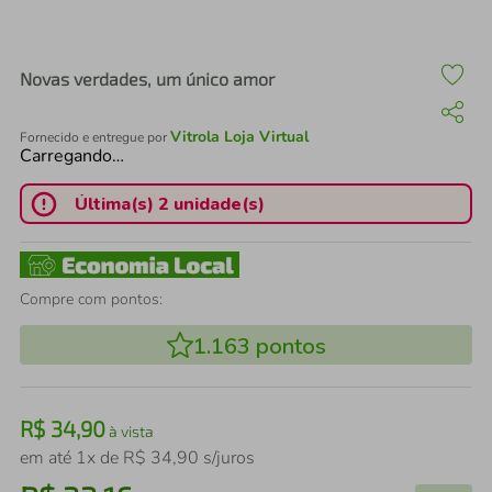
air fryer
4
º
iphone
5
º
Novas verdades, um único amor
Vitrola Loja Virtual
Fornecido e entregue por
Carregando…
Última(s) 2 unidade(s)
Compre com pontos:
1.163
pontos
R$
34
,
90
à vista
em até
1
x de
R$
34
,
90
s/juros