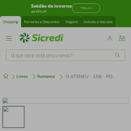
Saldão de inverno
Quero
até 40% off
Shopping
Parcerias e Descontos
Viagens
Imóveis e Veículos
O que você está procurando?
Produtos mais buscados
O ATENEU - 106 - POCKET
Livros
Romance
tenis
1
º
cafeteira
2
º
perfume
3
º