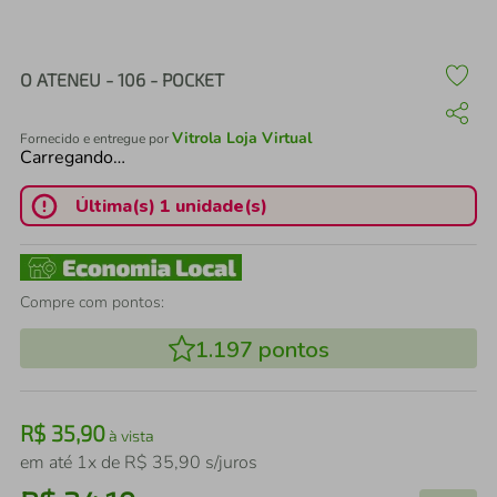
air fryer
4
º
iphone
5
º
O ATENEU - 106 - POCKET
Vitrola Loja Virtual
Fornecido e entregue por
Carregando…
Última(s) 1 unidade(s)
Compre com pontos:
1.197
pontos
R$
35
,
90
à vista
em até
1
x de
R$
35
,
90
s/juros