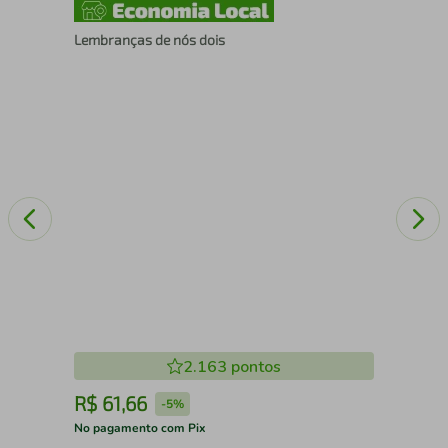
Lembranças de nós dois
JU
2.163
pontos
R$
61
,
66
R
-
5%
No pagamento com Pix
No 