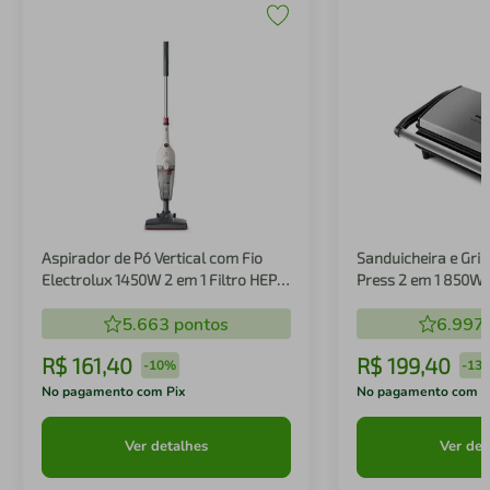
Aspirador de Pó Vertical com Fio
Sanduicheira e Gril
Electrolux 1450W 2 em 1 Filtro HEPA
Press 2 em 1 850W
Branco (STK14B)
5.663
pontos
6.997
R$
161
,
40
R$
199
,
40
-
10%
-
13
No pagamento com Pix
No pagamento com P
Ver detalhes
Ver det