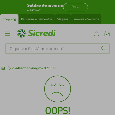
Saldão de inverno
Quero
até 40% off
Shopping
Parcerias e Descontos
Viagens
Imóveis e Veículos
O que você está procurando?
Produtos mais buscados
o-atlantico-negro-209559
tenis
1
º
cafeteira
2
º
perfume
3
º
OOPS!