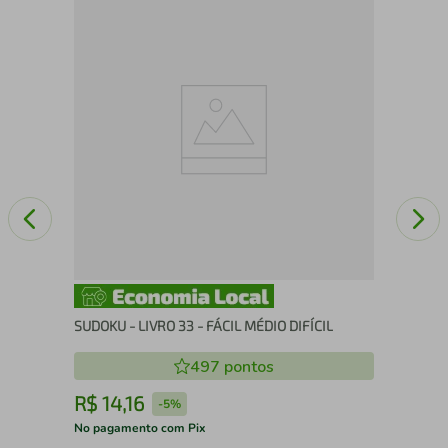
Sta
SUDOKU - LIVRO 33 - FÁCIL MÉDIO DIFÍCIL
497
pontos
R$
14
,
16
R
-
5%
No pagamento com Pix
No 