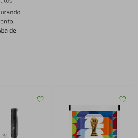
utos.
curando
onto.
Aba de