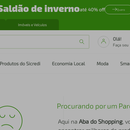
Saldão de inverno
até 40% off
Quero
Imóveis e Veículos
Olá!
Faça seu
Produtos do Sicredi
Economia Local
Moda
Sma
Procurando por um Par
Aqui na
Aba do Shopping
, 