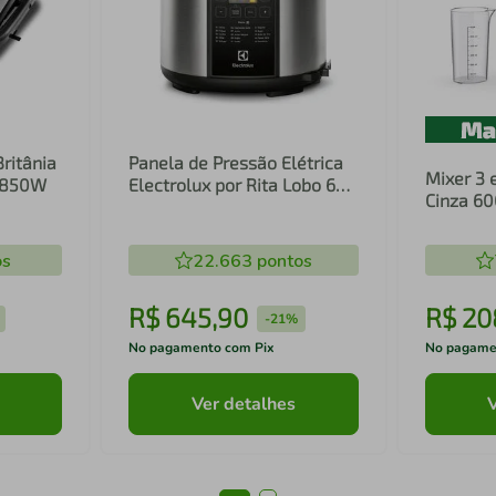
Britânia
Panela de Pressão Elétrica
Mixer 3 
1 850W
Electrolux por Rita Lobo 6L
Cinza 6
Preta Experience Digital
Inox e T
(PCC20)
(EIB20)
os
22.663
pontos
R$
645
,
90
R$
20
-
21%
No pagamento com Pix
No pagame
Ver detalhes