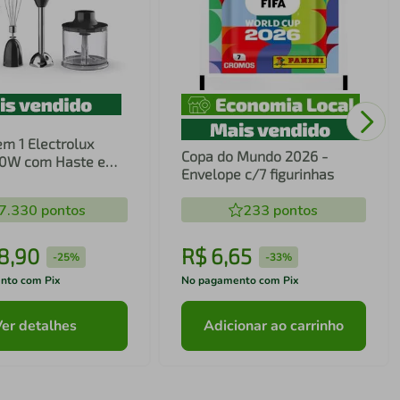
em 1 Electrolux
Copa do Mundo 2026 -
00W com Haste em
Envelope c/7 figurinhas
ecnologia TruFlow
7.330
pontos
233
pontos
8
,
90
R$
6
,
65
-
25%
-
33%
nto com Pix
No pagamento com Pix
Ver detalhes
Adicionar ao carrinho