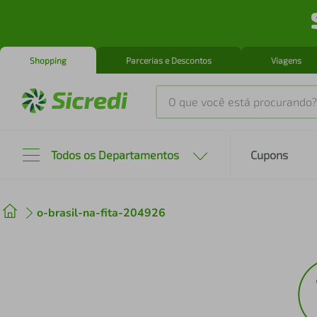
Shopping
Parcerias e Descontos
Viagens
O que você está procurando?
Produtos mais buscados
Todos os Departamentos
Cupons
tenis
1
º
o-brasil-na-fita-204926
cafeteira
2
º
perfume
3
º
air fryer
4
º