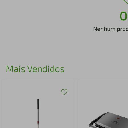
iphone
5
º
O
Nenhum produ
Mais Vendidos