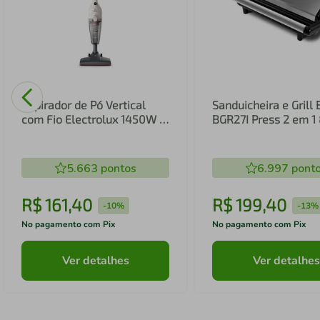
Aspirador de Pó Vertical
Sanduicheira e Grill 
com Fio Electrolux 1450W 2
BGR27I Press 2 em 
em 1 Filtro HEPA Branco
(STK14B)
5.663
pontos
6.997
pont
R$
161
,
40
R$
199
,
40
-
10%
-
13%
No pagamento com Pix
No pagamento com Pix
Ver detalhes
Ver detalhes