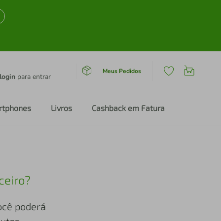
Meus Pedidos
login
para entrar
rtphones
Livros
Cashback em Fatura
ceiro?
você poderá