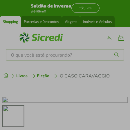
Saldão de inverno
Quero
até 40% off
Shopping
Parcerias e Descontos
Viagens
Imóveis e Veículos
O que você está procurando?
Produtos mais buscados
O CASO CARAVAGGIO
Livros
Ficção
tenis
1
º
cafeteira
2
º
perfume
3
º