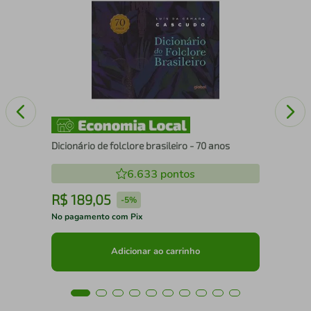
dade
Me 
Dicionário de folclore brasileiro - 70 anos
6.633
pontos
R$
189
,
05
R
-
5%
No pagamento com Pix
No 
Adicionar ao carrinho