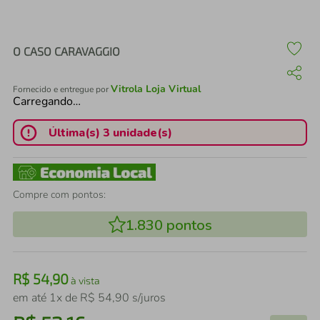
air fryer
4
º
iphone
5
º
O CASO CARAVAGGIO
Vitrola Loja Virtual
Fornecido e entregue por
Carregando…
Última(s) 3 unidade(s)
Compre com pontos:
1.830
pontos
R$
54
,
90
à vista
em até
1
x de
R$
54
,
90
s/juros