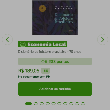
O D
Dicionário de folclore brasileiro - 70 anos
6.633
pontos
R$
189
,
05
R
-
5%
No pagamento com Pix
No 
Adicionar ao carrinho