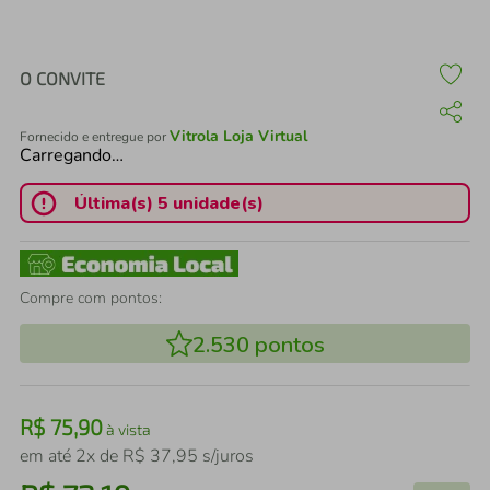
air fryer
4
º
iphone
5
º
O CONVITE
Vitrola Loja Virtual
Fornecido e entregue por
Carregando…
Última(s) 5 unidade(s)
Compre com pontos:
2.530
pontos
R$
75
,
90
à vista
em até
2
x de
R$
37
,
95
s/juros