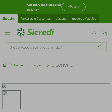
Saldão de inverno
Quero
até 40% off
Shopping
Parcerias e Descontos
Viagens
Imóveis e Veículos
O que você está procurando?
Produtos mais buscados
O CONVITE
Livros
Ficção
tenis
1
º
cafeteira
2
º
perfume
3
º