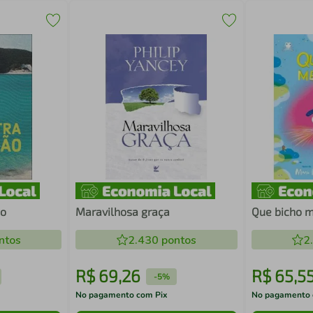
ão
Maravilhosa graça
Que bicho 
ntos
2.430
pontos
2
R$
69
,
26
R$
65
,
5
-
5%
No pagamento com Pix
No pagamento 