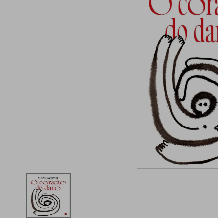
iphone
5
º