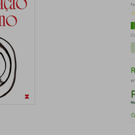
Fo
C
e
No