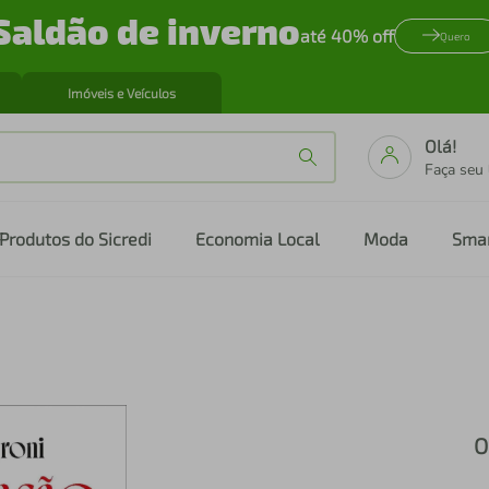
Saldão de inverno
até 40% off
Quero
Imóveis e Veículos
Olá!
Faça seu
Produtos do Sicredi
Economia Local
Moda
Sma
O