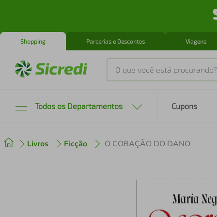
Shopping
Parcerias e Descontos
Viagens
O que você está procurando?
Produtos mais buscados
Todos os Departamentos
Cupons
tenis
1
º
Livros
Ficção
O CORAÇÃO DO DANO
cafeteira
2
º
perfume
3
º
air fryer
4
º