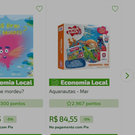
END
me mordeu?
Aquanautas - Mar
.300
pontos
2.967
pontos
5
R$
84
,
55
R$
-
5%
-
5%
com Pix
No pagamento com Pix
No pa