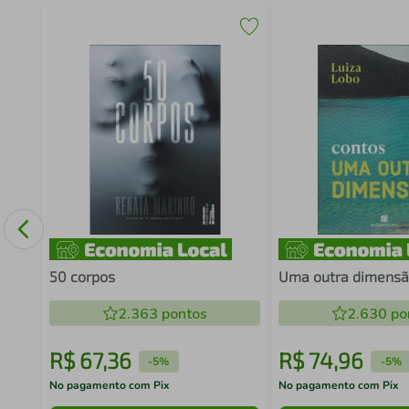
OS
50 corpos
Uma outra dimens
2.363
pontos
2.630
po
R$
67
,
36
R$
74
,
96
-
5%
-
5%
No pagamento com Pix
No pagamento com Pix