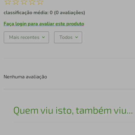
☆
☆
☆
☆
☆
classificação média: 0
(0 avaliações)
Faça login para avaliar este produto
Mais recentes
Todos
Nenhuma avaliação
Quem viu isto, também viu...