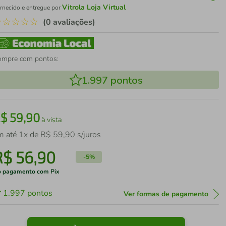
Vitrola Loja Virtual
rnecido e entregue por
☆
☆
☆
☆
☆
(0 avaliações)
ompre com pontos:
1.997
pontos
R$
59
,
90
à vista
m até
1
x de
R$
59
,
90
s/juros
R$
56
,
90
-
5%
 pagamento com Pix
1.997
pontos
Ver formas de pagamento