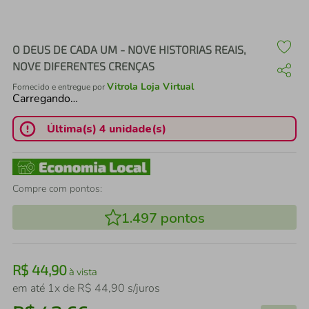
air fryer
4
º
iphone
5
º
O DEUS DE CADA UM - NOVE HISTORIAS REAIS,
NOVE DIFERENTES CRENÇAS
Vitrola Loja Virtual
Fornecido e entregue por
Carregando…
Última(s) 4 unidade(s)
Compre com pontos:
1.497
pontos
R$
44
,
90
à vista
em até
1
x de
R$
44
,
90
s/juros