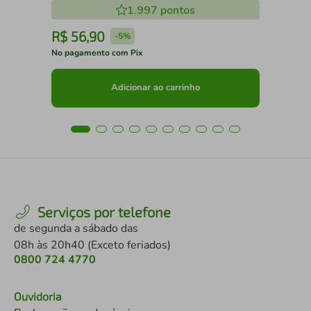
1.997
pontos
R$
56
,
90
R
-
5%
No pagamento com Pix
No 
Adicionar ao carrinho
Serviços por telefone
de segunda a sábado das
08h às 20h40 (Exceto feriados)
0800 724 4770
Ouvidoria