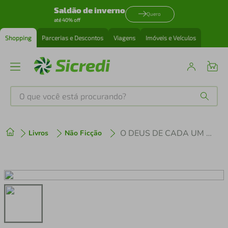
Saldão de inverno
Quero
até 40% off
Shopping
Parcerias e Descontos
Viagens
Imóveis e Veículos
O que você está procurando?
Produtos mais buscados
O DEUS DE CADA UM - NOVE HISTORIAS REAIS, NOVE DIFERENTES CRENÇAS
Livros
Não Ficção
tenis
1
º
cafeteira
2
º
perfume
3
º