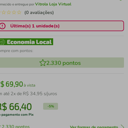
Vitrola Loja Virtual
rnecido e entregue por
☆
☆
☆
☆
☆
(0 avaliações)
Última(s) 1 unidade(s)
ompre com pontos:
2.330
pontos
R$
69
,
90
à vista
m até
2
x de
R$
34
,
95
s/juros
R$
66
,
40
-
5%
 pagamento com Pix
2.330
pontos
Ver formas de pagamento