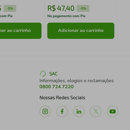
5
R$
47
,
40
R$
-
5%
-
5%
com Pix
No pagamento com Pix
No pa
nar ao carrinho
Adicionar ao carrinho
SAC
Informações, elogios e reclamações
0800 724 7220
Nossas Redes Sociais