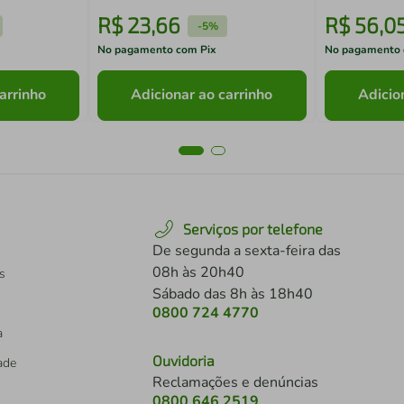
R$
23
,
66
R$
56
,
0
-
5%
No pagamento com Pix
No pagamento 
arrinho
Adicionar ao carrinho
Adicio
Serviços por telefone
De segunda a sexta-feira das
08h às 20h40
s
Sábado das 8h às 18h40
0800 724 4770
a
Ouvidoria
dade
Reclamações e denúncias
0800 646 2519