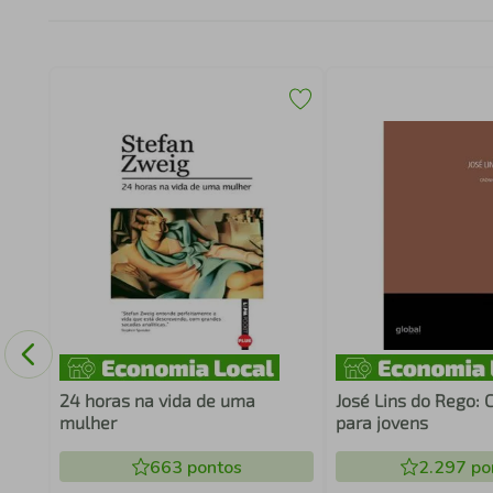
E
A
24 horas na vida de uma
José Lins do Rego: 
mulher
para jovens
663
pontos
2.297
po