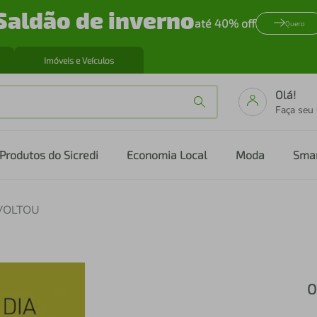
Saldão de inverno
até 40% off
Quero
Imóveis e Veículos
Olá!
Faça seu
Produtos do Sicredi
Economia Local
Moda
Sma
VOLTOU
O