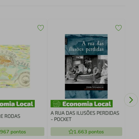
DO Q
A RUA DAS ILUSÕES PERDIDAS
RE RODAS
- POCKET
.967
pontos
1.663
pontos