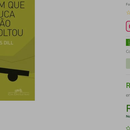
Fo
C
e
No