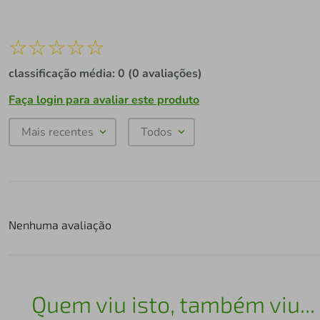
☆
☆
☆
☆
☆
classificação média: 0
(0 avaliações)
Faça login para avaliar este produto
Mais recentes
Todos
Nenhuma avaliação
Quem viu isto, também viu...