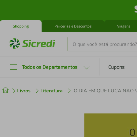
Shopping
Parcerias e Descontos
Viagens
O que você está procurando?
Produtos mais buscados
Todos os Departamentos
Cupons
tenis
1
º
Livros
Literatura
O DIA EM QUE LUCA NAO 
cafeteira
2
º
perfume
3
º
air fryer
4
º