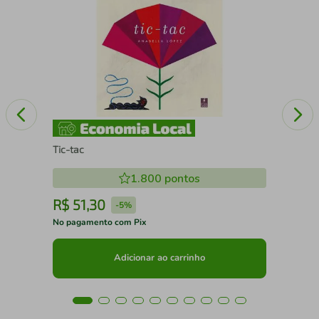
Pon
cri
Tic-tac
1.800
pontos
R$
51
,
30
R
-
5%
No pagamento com Pix
No 
Adicionar ao carrinho