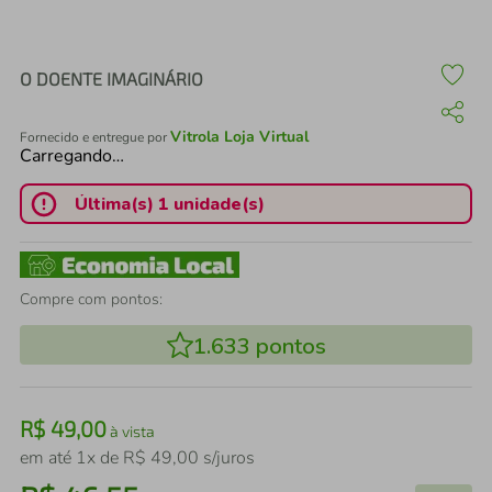
air fryer
4
º
iphone
5
º
O DOENTE IMAGINÁRIO
Vitrola Loja Virtual
Fornecido e entregue por
Carregando…
Última(s) 1 unidade(s)
Compre com pontos:
1.633
pontos
R$
49
,
00
à vista
em até
1
x de
R$
49
,
00
s/juros