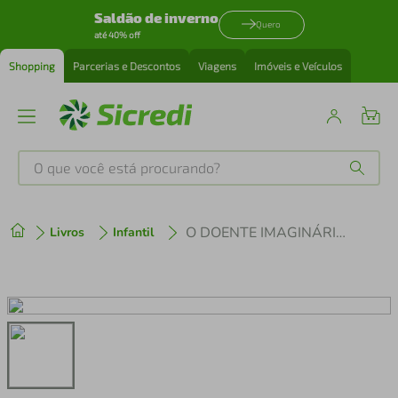
Saldão de inverno
Quero
até 40% off
Shopping
Parcerias e Descontos
Viagens
Imóveis e Veículos
O que você está procurando?
Produtos mais buscados
O DOENTE IMAGINÁRIO
Livros
Infantil
tenis
1
º
cafeteira
2
º
perfume
3
º