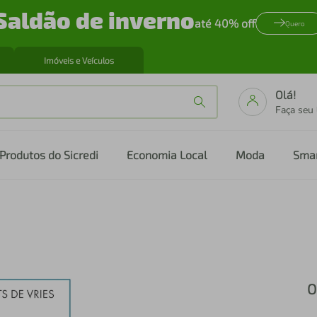
Saldão de inverno
até 40% off
Quero
Imóveis e Veículos
Olá!
Faça seu
Produtos do Sicredi
Economia Local
Moda
Sma
O