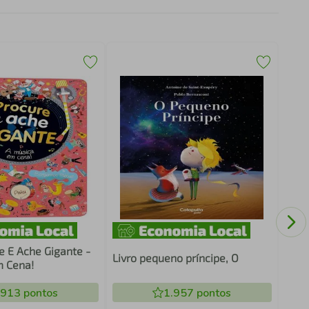
Livr
ambu
e E Ache Gigante -
Livro pequeno príncipe, O
m Cena!
.913
pontos
1.957
pontos