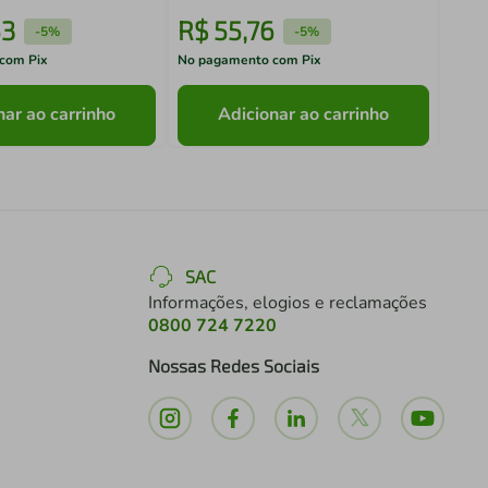
53
R$
55
,
76
R$
-
5%
-
5%
com Pix
No pagamento com Pix
No pa
nar ao carrinho
Adicionar ao carrinho
SAC
Informações, elogios e reclamações
0800 724 7220
Nossas Redes Sociais