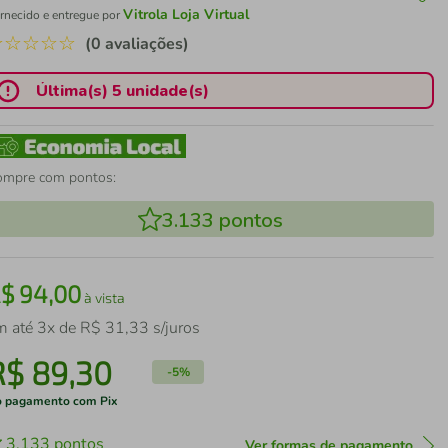
Vitrola Loja Virtual
rnecido e entregue por
☆
☆
☆
☆
☆
(0 avaliações)
Última(s) 5 unidade(s)
ompre com pontos:
3.133
pontos
R$
94
,
00
à vista
m até
3
x de
R$
31
,
33
s/juros
R$
89
,
30
-
5%
 pagamento com Pix
3.133
pontos
Ver formas de pagamento