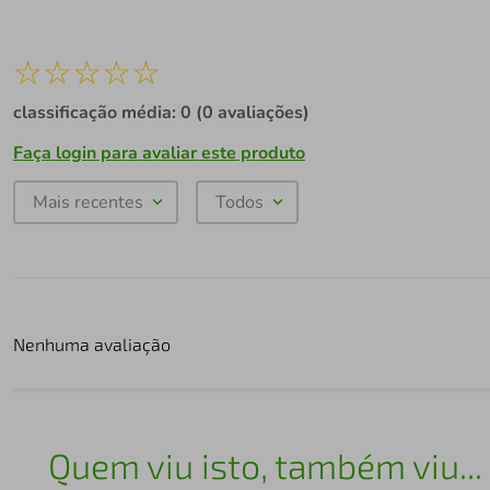
☆
☆
☆
☆
☆
classificação média: 0
(0 avaliações)
Faça login para avaliar este produto
Mais recentes
Todos
Nenhuma avaliação
Quem viu isto, também viu...