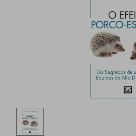
iphone
5
º