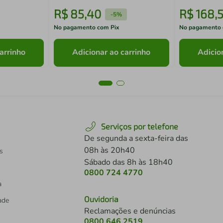
R$
85
,
40
R$
168
,
-
5%
No pagamento com Pix
No pagamento 
arrinho
Adicionar ao carrinho
Adicio
Serviços por telefone
De segunda a sexta-feira das
08h às 20h40
s
Sábado das 8h às 18h40
0800 724 4770
a
Ouvidoria
dade
Reclamações e denúncias
0800 646 2519