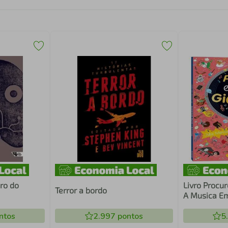
ro do
Livro Procur
Terror a bordo
A Musica E
ntos
2.997
pontos
5