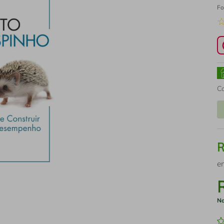
Fo
C
e
No