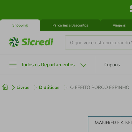
Shopping
Parcerias e Descontos
Viagens
O que você está procurando?
Produtos mais buscados
Todos os Departamentos
Cupons
tenis
1
º
Livros
Didáticos
O EFEITO PORCO ESPINHO
cafeteira
2
º
perfume
3
º
air fryer
4
º