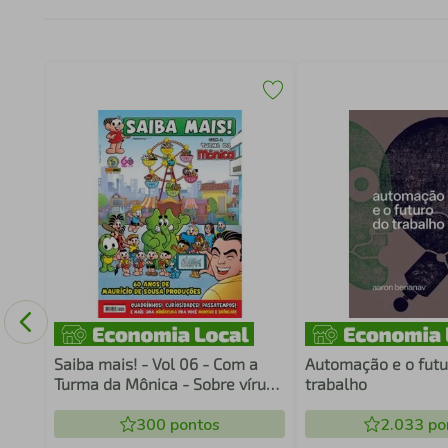
Saiba mais! - Vol 06 - Com a
Automação e o futu
Turma da Mônica - Sobre vírus
trabalho
e bactérias
300
pontos
2.033
po