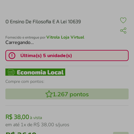
air fryer
4
º
iphone
5
º
O Ensino De Filosofia E A Lei 10639
Vitrola Loja Virtual
Fornecido e entregue por
Carregando…
Última(s) 5 unidade(s)
Compre com pontos:
1.267
pontos
R$
38
,
00
à vista
em até
1
x de
R$
38
,
00
s/juros