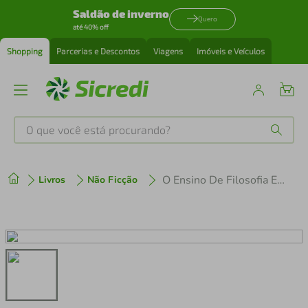
Saldão de inverno
Quero
até 40% off
Shopping
Parcerias e Descontos
Viagens
Imóveis e Veículos
O que você está procurando?
Produtos mais buscados
O Ensino De Filosofia E A Lei 10639
Livros
Não Ficção
tenis
1
º
cafeteira
2
º
perfume
3
º