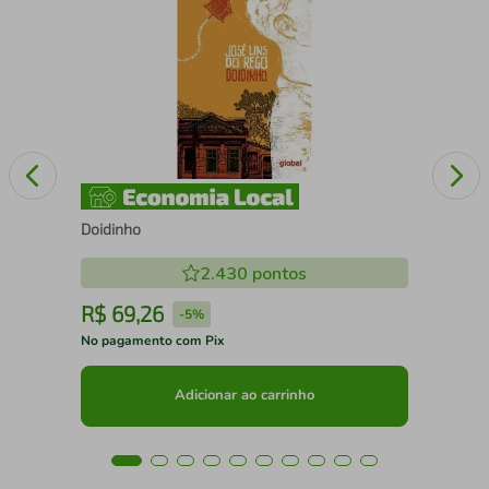
O E
Doidinho
2.430
pontos
R$
69
,
26
R
-
5%
No pagamento com Pix
No 
Adicionar ao carrinho