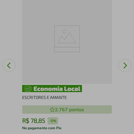
MA
ESCRITORES E AMANTE
2.767
pontos
R$
78
,
85
R
-
5%
No pagamento com Pix
No 