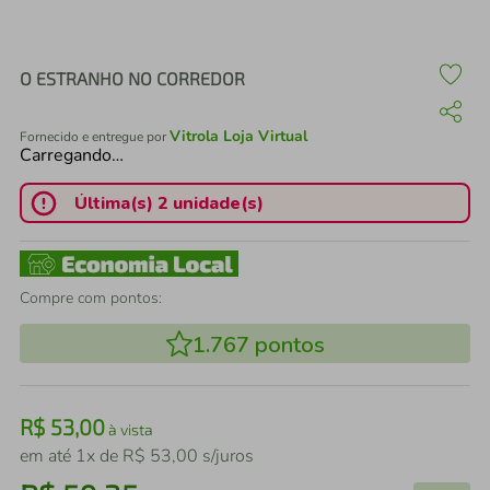
air fryer
4
º
iphone
5
º
O ESTRANHO NO CORREDOR
Vitrola Loja Virtual
Fornecido e entregue por
Carregando…
Última(s) 2 unidade(s)
Compre com pontos:
1.767
pontos
R$
53
,
00
à vista
em até
1
x de
R$
53
,
00
s/juros