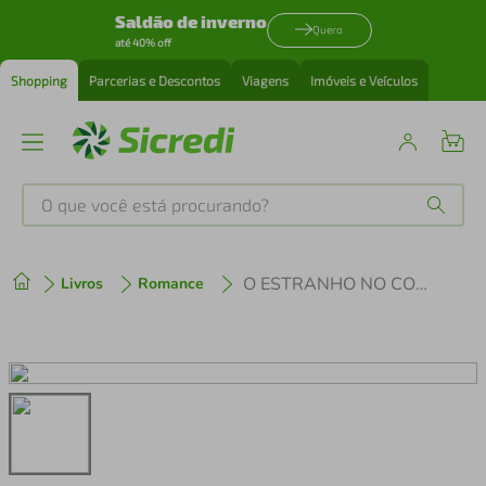
Saldão de inverno
Quero
até 40% off
Shopping
Parcerias e Descontos
Viagens
Imóveis e Veículos
O que você está procurando?
Produtos mais buscados
O ESTRANHO NO CORREDOR
Livros
Romance
tenis
1
º
cafeteira
2
º
perfume
3
º