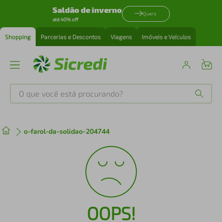
Saldão de inverno
Quero
até 40% off
Shopping
Parcerias e Descontos
Viagens
Imóveis e Veículos
O que você está procurando?
Produtos mais buscados
o-farol-da-solidao-204744
tenis
1
º
cafeteira
2
º
perfume
3
º
OOPS!