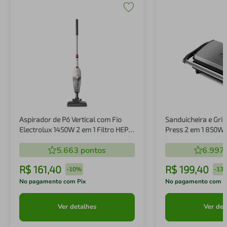
Aspirador de Pó Vertical com Fio
Sanduicheira e Gril
Electrolux 1450W 2 em 1 Filtro HEPA
Press 2 em 1 850W
Branco (STK14B)
5.663
pontos
6.997
R$
161
,
40
R$
199
,
40
-
10%
-
13
No pagamento com Pix
No pagamento com P
Ver detalhes
Ver det