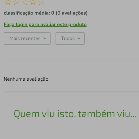
☆
☆
☆
☆
☆
classificação média: 0
(0 avaliações)
Faça login para avaliar este produto
Mais recentes
Todos
Nenhuma avaliação
Quem viu isto, também viu...