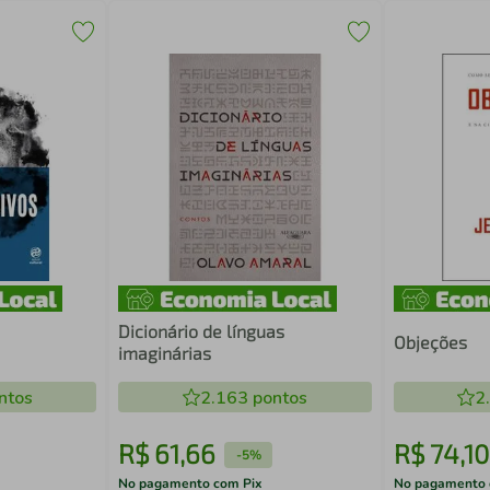
Dicionário de línguas
Objeções
imaginárias
ntos
2.163
pontos
2
R$
61
,
66
R$
74
,
10
-
5%
No pagamento com Pix
No pagamento 