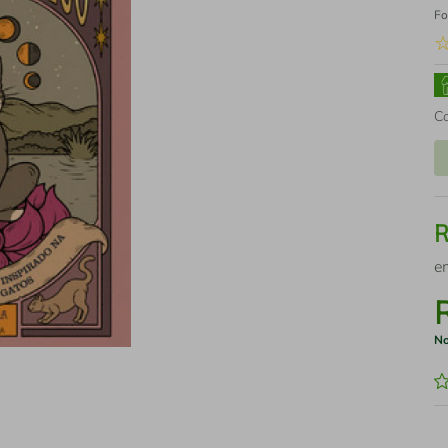
Fo
C
e
No