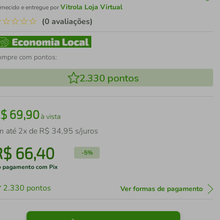
Vitrola Loja Virtual
rnecido e entregue por
☆
☆
☆
☆
☆
(0 avaliações)
ompre com pontos:
2.330
pontos
R$
69
,
90
à vista
m até
2
x de
R$
34
,
95
s/juros
R$
66
,
40
-
5%
 pagamento com Pix
2.330
pontos
Ver formas de pagamento