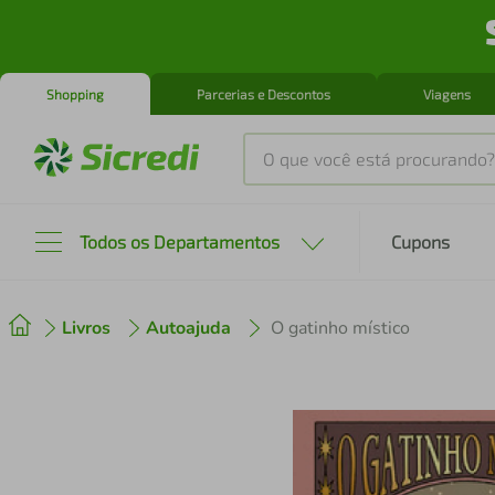
Shopping
Parcerias e Descontos
Viagens
O que você está procurando?
Produtos mais buscados
Todos os Departamentos
Cupons
tenis
1
º
Livros
Autoajuda
O gatinho místico
cafeteira
2
º
perfume
3
º
air fryer
4
º