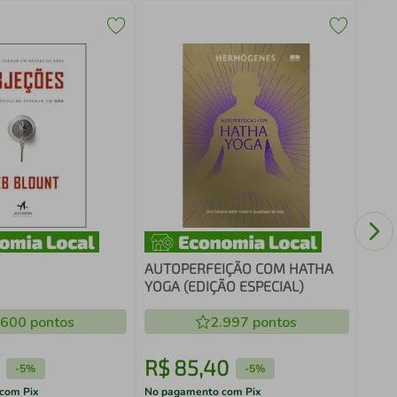
QS -
AUTOPERFEIÇÃO COM HATHA
YOGA (EDIÇÃO ESPECIAL)
.600
pontos
2.997
pontos
R$
85
,
40
R$
-
5%
-
5%
com Pix
No pagamento com Pix
No pa