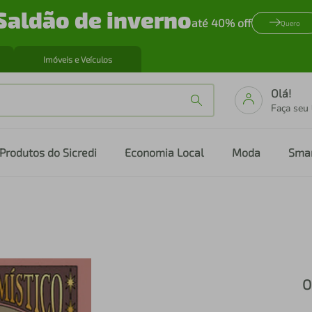
Saldão de inverno
até 40% off
Quero
Imóveis e Veículos
Olá!
Faça seu
Produtos do Sicredi
Economia Local
Moda
Sma
O