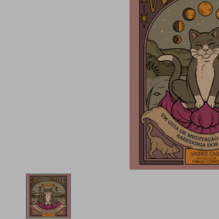
iphone
5
º