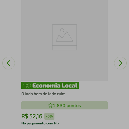
Pre
O lado bom do lado ruim
1.830
pontos
R$
52
,
16
R
-
5%
No pagamento com Pix
No 