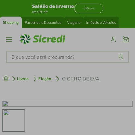
Saldão de inverno
Quero
até 40% off
Shopping
Parcerias e Descontos
Viagens
Imóveis e Veículos
O que você está procurando?
Produtos mais buscados
O GRITO DE EVA
Livros
Ficção
tenis
1
º
cafeteira
2
º
perfume
3
º