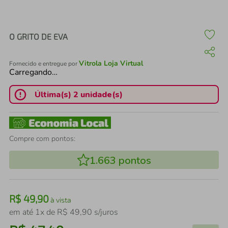
air fryer
4
º
iphone
5
º
O GRITO DE EVA
Vitrola Loja Virtual
Fornecido e entregue por
Carregando…
Última(s) 2 unidade(s)
Compre com pontos:
1.663
pontos
R$
49
,
90
à vista
em até
1
x de
R$
49
,
90
s/juros