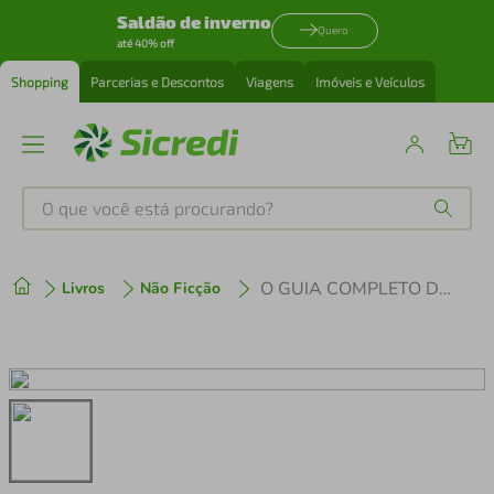
Saldão de inverno
Quero
até 40% off
Shopping
Parcerias e Descontos
Viagens
Imóveis e Veículos
O que você está procurando?
Produtos mais buscados
O GUIA COMPLETO DAS PLANTAS MEDICINAIS
Livros
Não Ficção
tenis
1
º
cafeteira
2
º
perfume
3
º