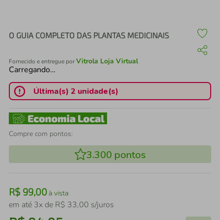
air fryer
4
º
iphone
5
º
O GUIA COMPLETO DAS PLANTAS MEDICINAIS
Vitrola Loja Virtual
Fornecido e entregue por
Carregando…
Última(s) 2 unidade(s)
Compre com pontos:
3.300
pontos
R$
99
,
00
à vista
em até
3
x de
R$
33
,
00
s/juros