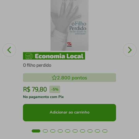
O l
O filho perdido
2.800
pontos
R$
79
,
80
R
-
5%
No pagamento com Pix
No 
Adicionar ao carrinho