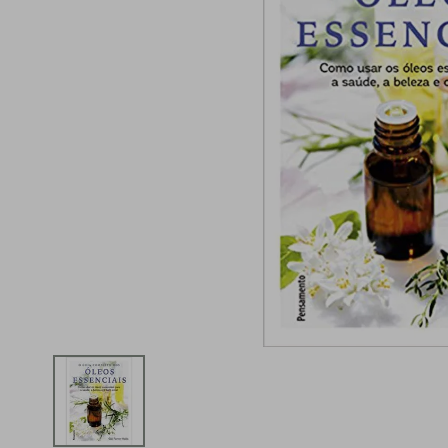
iphone
5
º