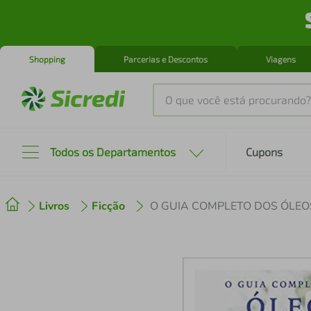
Shopping
Parcerias e Descontos
Viagens
O que você está procurando?
Produtos mais buscados
Todos os Departamentos
Cupons
tenis
1
º
Livros
Ficção
O GUIA COMPLETO DOS ÓLEO
cafeteira
2
º
perfume
3
º
air fryer
4
º