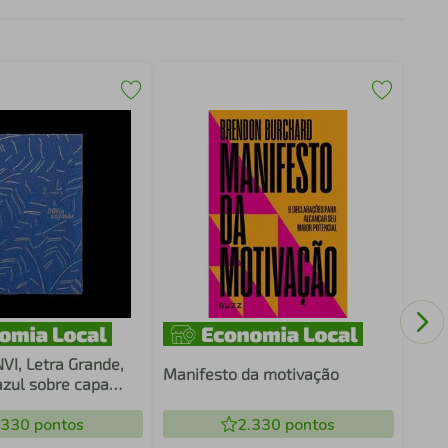
MAE
NVI, Letra Grande,
Manifesto da motivação
azul sobre capa
ata
.330
pontos
2.330
pontos