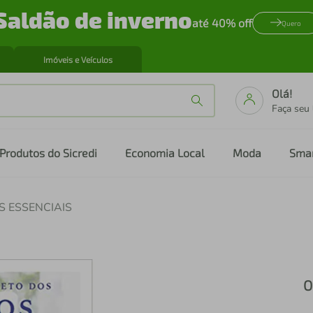
Saldão de inverno
até 40% off
Quero
Imóveis e Veículos
Olá!
Faça seu
Produtos do Sicredi
Economia Local
Moda
Sma
S ESSENCIAIS
O