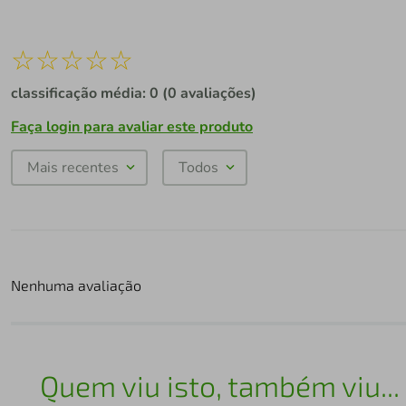
☆
☆
☆
☆
☆
classificação média: 0
(0 avaliações)
Faça login para avaliar este produto
Mais recentes
Todos
Nenhuma avaliação
Quem viu isto, também viu...