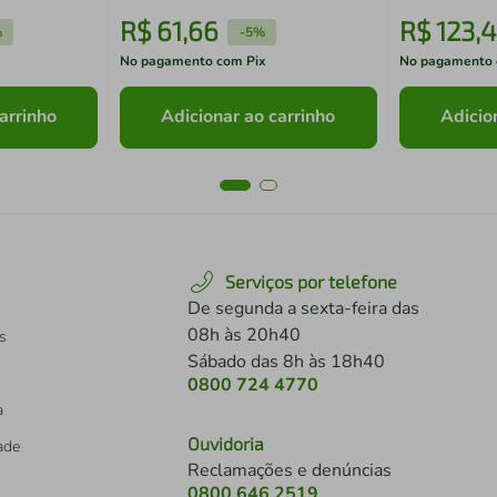
R$
61
,
66
R$
123
,
4
%
-
5%
No pagamento com Pix
No pagamento 
arrinho
Adicionar ao carrinho
Adicio
Serviços por telefone
De segunda a sexta-feira das
08h às 20h40
s
Sábado das 8h às 18h40
0800 724 4770
a
Ouvidoria
dade
Reclamações e denúncias
0800 646 2519