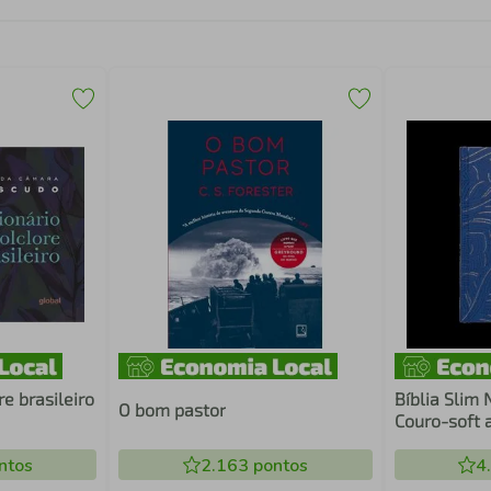
re brasileiro
Bíblia Slim 
O bom pastor
Couro-soft 
dura, Abstr
ntos
2.163
pontos
4