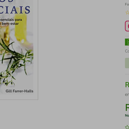
Fo
C
e
No