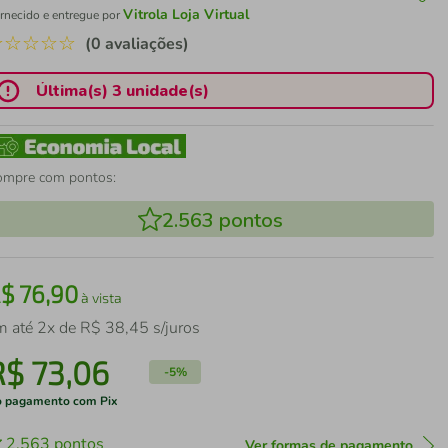
Vitrola Loja Virtual
rnecido e entregue por
☆
☆
☆
☆
☆
(0 avaliações)
Última(s) 3 unidade(s)
ompre com pontos:
2.563
pontos
R$
76
,
90
à vista
m até
2
x de
R$
38
,
45
s/juros
R$
73
,
06
-
5%
 pagamento com Pix
2.563
pontos
Ver formas de pagamento