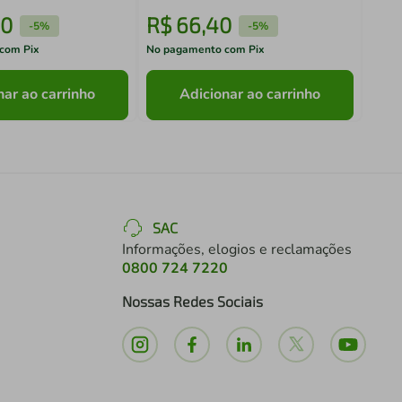
0
R$
66
,
40
R$
-
5%
-
5%
com Pix
No pagamento com Pix
No pa
nar ao carrinho
Adicionar ao carrinho
SAC
Informações, elogios e reclamações
0800 724 7220
Nossas Redes Sociais