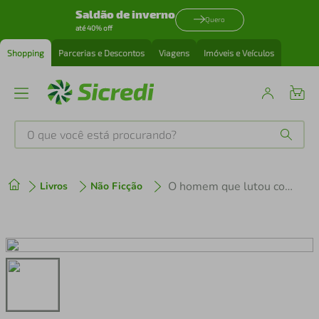
Saldão de inverno
Quero
até 40% off
Shopping
Parcerias e Descontos
Viagens
Imóveis e Veículos
O que você está procurando?
Produtos mais buscados
O homem que lutou com Deus
Livros
Não Ficção
tenis
1
º
cafeteira
2
º
perfume
3
º