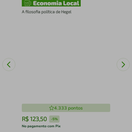
A filosofia política de Hegel
Cli
(21
4.333
pontos
R$
123
,
50
R
-
5%
No pagamento com Pix
No 