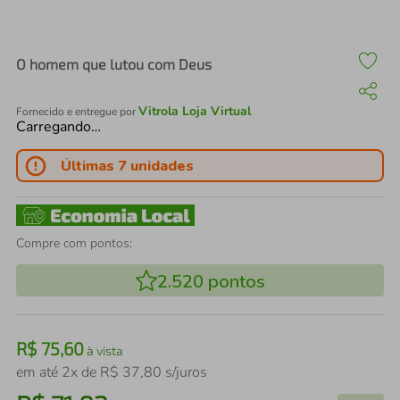
air fryer
4
º
iphone
5
º
O homem que lutou com Deus
Vitrola Loja Virtual
Fornecido e entregue por
Carregando…
Últimas 7 unidades
Compre com pontos:
2.520
pontos
R$
75
,
60
à vista
em até
2
x de
R$
37
,
80
s/juros